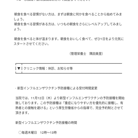
 朝食を食べる習慣がない方は、まずは朝食に何かを食べることから始めてみま
しょう。

 朝食を食べる習慣がある方は、いつもの朝食をさらにレベルアップしてみまし
ょう。

 朝食を食べると体が温まります。朝食をおいしく食べて、ぜひ1日をより元気に
スタートさせてください。

                                                                                        （管理栄養士　隅田美里）

 ┏━┳━━━━━━━━━━━━━━━━━━━━━━━━━━━━━━━━

 ┃▼┃クリニック情報：休診、お知らせ等

 ┗━┻━━━━━━━━━━━━━━━━━━━━━━━━━━━━━━━━

 ・新型インフルエンザワクチン予防接種による受付時間変更

   当院では、11月12日（木）より新型インフルエンザワクチンの予防接種を開始

   致しております。この予防接種は「重症になりやすい方を優先的に接種し、有

   熱者との接触を避ける」という厚生労働省からの指導で、完全予約制とさせて

   頂きます。

   新型インフルエンザワクチン予防接種の時間

        ○毎週木曜日　12時～13時
