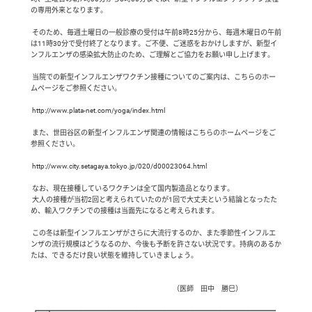
の専用外来となります。

 そのため、毎週土曜日の一般診療の受付は午前8時25分から、毎週木曜日の午前
は11時30分で受付終了となります。ご不便、ご迷惑をおかけしますが、新型イ
ンフルエンザの感染拡大防止のため、ご理解とご協力をお願い申し上げます。

 当院での新型インフルエンザワクチン接種についてのご案内は、こちらのホー
ムページをご参照ください。

 http://www.plata-net.com/yoga/index.html

 また、世田谷区の新型インフルエンザ関連の情報はこちらのホームページをご
参照ください。

 http://www.city.setagaya.tokyo.jp/020/d00023064.html

 なお、現在接種しているワクチンは全て国内製造品となります。

 大人の接種が当初2回と考えられていたのが1回で大丈夫という結論となったた
め、輸入ワクチンでの接種は当面先になると考えられます。

 この冬は新型インフルエンザがさらに大流行するのか、また季節性インフルエ
ンザの流行規模はどうなるのか、今後も予断を許さない状況です。持病のあるか
たは、できるだけ良い状態を維持していきましょう。

                                                                                                      （医師　田中　勝巳）

 ┏━┳━━━━━━━━━━━━━━━━━━━━━━━━━━━━━━━━
