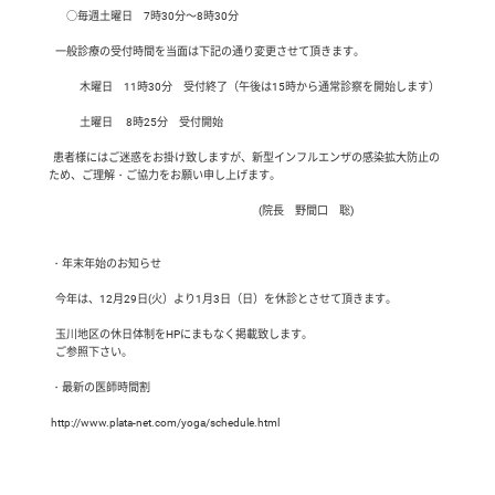
        ○毎週土曜日　7時30分～8時30分

   一般診療の受付時間を当面は下記の通り変更させて頂きます。

              木曜日　11時30分　受付終了（午後は15時から通常診察を開始します）

              土曜日　 8時25分　受付開始

  患者様にはご迷惑をお掛け致しますが、新型インフルエンザの感染拡大防止の
ため、ご理解・ご協力をお願い申し上げます。

                                                                                               (院長　野間口　聡)

 ・年末年始のお知らせ

   今年は、12月29日(火）より1月3日（日）を休診とさせて頂きます。

   玉川地区の休日体制をHPにまもなく掲載致します。

   ご参照下さい。

 ・最新の医師時間割 

 http://www.plata-net.com/yoga/schedule.html
