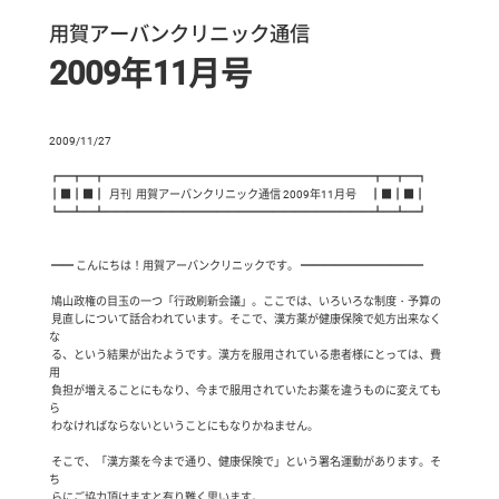
用賀アーバンクリニック通信
2009年11月号
2009/11/27

┏━┳━┳━━━━━━━━━━━━━━━━━━━━━━━━┳━┳━┓

┃■┃■┃  月刊  用賀アーバンクリニック通信 2009年11月号　 ┃■┃■┃

┗━┻━┻━━━━━━━━━━━━━━━━━━━━━━━━┻━┻━┛

 ━━ こんにちは！用賀アーバンクリニックです。 ━━━━━━━━━━━

 鳩山政権の目玉の一つ「行政刷新会議」。ここでは、いろいろな制度・予算の

 見直しについて話合われています。そこで、漢方薬が健康保険で処方出来なく
な

 る、という結果が出たようです。漢方を服用されている患者様にとっては、費
用

 負担が増えることにもなり、今まで服用されていたお薬を違うものに変えても
ら

 わなければならないということにもなりかねません。

 そこで、「漢方薬を今まで通り、健康保険で」という署名運動があります。そ
ち

 らにご協力頂けますと有り難く思います。