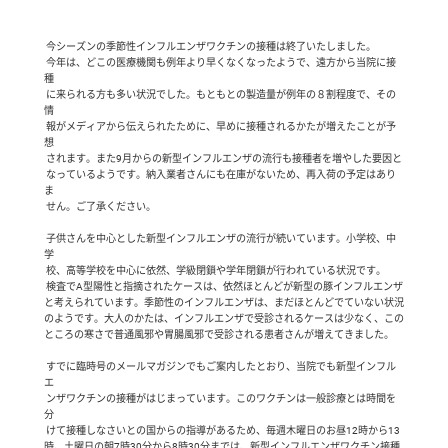
 今シーズンの季節性インフルエンザワクチンの接種は終了いたしました。

 今年は、どこの医療機関も例年より早くなくなったようで、遠方から当院に接
種

 に来られる方も多い状況でした。もともとの製造量が例年の８割程度で、その
情

 報がメディアから伝えられたために、早めに接種されるかたが増えたことが予
想

 されます。また9月からの新型インフルエンザの流行も接種者を増やした要因と

 なっているようです。納入業者さんにも在庫がないため、再入荷の予定はあり
ま

 せん。ご了承ください。

 子供さんを中心とした新型インフルエンザの流行が続いています。小学校、中
学

 校、高等学校を中心に依然、学級閉鎖や学年閉鎖が行われている状況です。

 検査でA型陽性と指摘されたケースは、依然ほとんどが新型の豚インフルエンザ
と考えられています。季節性のインフルエンザは、まだほとんどでていない状況
のようです。大人のかたは、インフルエンザで受診されるケースは少なく、この
ところの寒さで普通風邪や胃腸風邪で受診される患者さんが増えてきました。

 すでに臨時号のメールマガジンでもご案内したとおり、当院でも新型インフル
エ

 ンザワクチンの接種がはじまっています。このワクチンは一般診療とは時間を
分

 けて接種しなさいとの国からの指導があるため、毎週木曜日のお昼12時から13
時、土曜日の朝7時30分から8時30分までは、新型インフルエンザワクチン接種