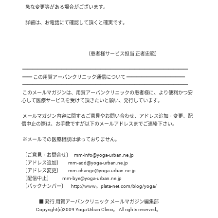
    急な変更等がある場合がございます。

    詳細は、お電話にて確認して頂くと確実です。

                                                                  （患者様サービス担当 正者忠範）

 ━━━━━━━━━━━━━━━━━━━━━━━━━━━━━━━━━━

 ━━ この用賀アーバンクリニック通信について ━━━━━━━━━━━━

 ━━━━━━━━━━━━━━━━━━━━━━━━━━━━━━━━━━

 このメールマガジンは、用賀アーバンクリニックの患者様に、より便利かつ安
心して医療サービスを受けて頂きたいと願い、発行しています。

 メールマガジン内容に関するご意見やお問い合わせ、アドレス追加・変更、配
信中止の際は、お手数ですが以下のメールアドレスまでご連絡下さい。

 ※メールでの医療相談は承っておりません。

 〔ご意見・お問合せ〕   mm-info@yoga-urban.ne.jp

 〔アドレス追加〕       mm-add@yoga-urban.ne.jp

 〔アドレス変更〕       mm-change@yoga-urban.ne.jp

 〔配信中止〕           mm-bye@yoga-urban.ne.jp

 〔バックナンバー〕     http://www。plata-net.com/blog/yoga/

                  ■ 発行 用賀アーバンクリニック メールマガジン編集部
