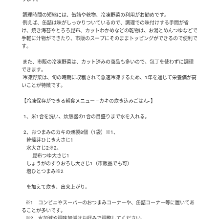
 調理時間の短縮には、缶詰や乾物、冷凍野菜の利用がお勧めです。

 例えば、缶詰は味がしっかりついているので、調理での味付けする手間が省
け、焼き海苔やとろろ昆布、カットわかめなどの乾物は、お湯とめんつゆなどで
手軽に汁物ができたり、市販のスープにそのままトッピングができるので便利で
す。

 また、市販の冷凍野菜は、カット済みの商品も多いので、包丁を使わずに調理
できます。

 冷凍野菜は、旬の時期に収穫されて急速冷凍するため、1年を通じて栄養価が高
いことが特徴です。

【冷凍保存ができる朝食メニュー –カキの炊き込みごはん- 】

  1、米1合を洗い、炊飯器の1合の目盛りまで水を入れる。

  2、おつまみのカキの燻製8個（1袋）※1、

     乾燥芽ひじき大さじ1

     水大さじ2※2、

　　 昆布つゆ大さじ1

     しょうがのすりおろし大さじ1（市販品でも可）

     塩ひとつまみ※2

     を加えて炊き、出来上がり。

    ※1　コンビニやスーパーのおつまみコーナーや、缶詰コーナー等に置いてあ
ることが多いです。

    ※2　水加減や調味加減はお好みで調整してください。
