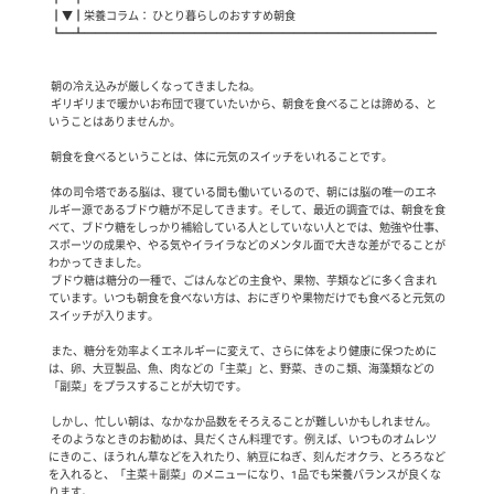
 ┃▼┃栄養コラム： ひとり暮らしのおすすめ朝食

 ┗━┻━━━━━━━━━━━━━━━━━━━━━━━━━━━━━━━━

 朝の冷え込みが厳しくなってきましたね。

 ギリギリまで暖かいお布団で寝ていたいから、朝食を食べることは諦める、と
いうことはありませんか。

 朝食を食べるということは、体に元気のスイッチをいれることです。

 体の司令塔である脳は、寝ている間も働いているので、朝には脳の唯一のエネ
ルギー源であるブドウ糖が不足してきます。そして、最近の調査では、朝食を食
べて、ブドウ糖をしっかり補給している人としていない人とでは、勉強や仕事、
スポーツの成果や、やる気やイライラなどのメンタル面で大きな差がでることが
わかってきました。

 ブドウ糖は糖分の一種で、ごはんなどの主食や、果物、芋類などに多く含まれ
ています。いつも朝食を食べない方は、おにぎりや果物だけでも食べると元気の
スイッチが入ります。

 また、糖分を効率よくエネルギーに変えて、さらに体をより健康に保つために
は、卵、大豆製品、魚、肉などの「主菜」と、野菜、きのこ類、海藻類などの
「副菜」をプラスすることが大切です。

 しかし、忙しい朝は、なかなか品数をそろえることが難しいかもしれません。

 そのようなときのお勧めは、具だくさん料理です。例えば、いつものオムレツ
にきのこ、ほうれん草などを入れたり、納豆にねぎ、刻んだオクラ、とろろなど
を入れると、「主菜＋副菜」のメニューになり、1品でも栄養バランスが良くな
ります。
