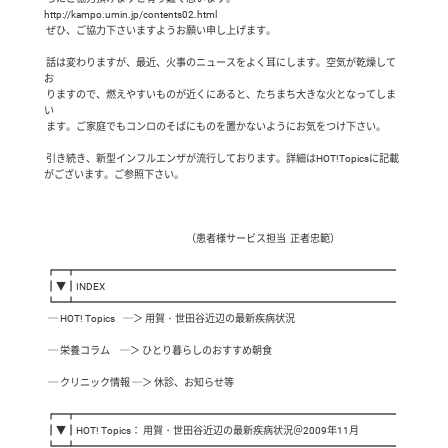
http://kampo.umin.jp/contents02.html　

 ぜひ、ご協力下さいますようお願い申し上げます。

 話は変わりますが、最近、火事のニュースをよく耳にします。空気が乾燥して
お

 りますので、燃えやすいものが近くにあると、たちまち大きな火となってしま
い

 ます。ご家庭でもコンロのそばにものを置かないようにお気をつけ下さい。

 引き続き、新型インフルエンザが流行しております。詳細はHOT!Topicsに記載
がございます。ご参照下さい。

                                                                       （患者様サービス担当  正者忠範）

 ┏━┳━━━━━━━━━━━━━━━━━━━━━━━━━━━━━━━━

 ┃▼┃INDEX

 ┗━┻━━━━━━━━━━━━━━━━━━━━━━━━━━━━━━━━

  ─ HOT! Topics    ─＞ 用賀・世田谷近辺の最新疾病状況

  ─ 栄養コラム     ─＞ ひとり暮らしのおすすめ朝食

  ─ クリニック情報 ─＞ 休診、お知らせ等

 ┏━┳━━━━━━━━━━━━━━━━━━━━━━━━━━━━━━━━

 ┃▼┃HOT! Topics： 用賀・世田谷近辺の最新疾病状況＠2009年11月

 ┗━┻━━━━━━━━━━━━━━━━━━━━━━━━━━━━━━━━
