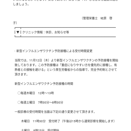
しましょう。

　　　　　　　　　　　　　　　　　　　　　　　（管理栄養士　蛯原　啓
子）　                        

 ┏━┳━━━━━━━━━━━━━━━━━━━━━━━━━━━━━━━━

 ┃▼┃クリニック情報：休診、お知らせ等

 ┗━┻━━━━━━━━━━━━━━━━━━━━━━━━━━━━━━━━

 ・新型インフルエンザワクチン予防接種による受付時間変更

   当院では、11月12日（木）より新型インフルエンザワクチンの予防接種を開始

   致しております。この予防接種は「重症になりやすい方を優先的に接種し、有

   熱者との接触を避ける」という厚生労働省からの指導で、完全予約制とさせて

   頂きます。

   新型インフルエンザワクチン予防接種の時間

        ○毎週木曜日　12時～13時

        ○毎週土曜日　7時30分～8時30分

   一般診療の受付時間を当面は下記の通り変更させて頂きます。

              木曜日　11時30分　受付終了（午後は15時から通常診察を開始します）

              土曜日　 8時25分　受付開始
