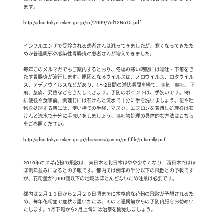
  ます。

  http://idsc.tokyo-eiken.go.jp/inf/2009/Vol12No15.pdf

  インフルエンザで受診される患者さんは減ってきましたが、寒くなってきたた

  めか普通風邪や感染性胃腸炎の患者さんが増えてきました。

  毎年このメルマガでもご案内するとおり、冬場の寒い時期には嘔吐・下痢をき

  たす胃腸炎が流行します。原因となるウイルスは、ノロウイルス、ロタウイル

  ス、アデノウイルスなどがあり、1〜2日間の潜伏期間を経て、嘔気・嘔吐、下

  痢、腹痛、発熱などをきたしてきます。予防のポイントは、手洗いです。特に

  排便後や食事前、調理前には石けんと流水で十分に手を洗いましょう。便や吐

  物を処理する時には、使い捨ての手袋、マスク、エプロンを着用し処理後は石

  けんと流水で十分に手洗いをしましょう。嘔吐物処理の具体的な方法はこちら

  をご参照ください。

  http://idsc.tokyo-eiken.go.jp/diseases/gastro/pdf-file/p-familly.pdf

  2010年のスギ花粉の飛散は、東日本と北日本はやや少なくなり、西日本ではほ

  ぼ例年並みになるとの予報です。都内では例年の半分以下の飛散との予報です

  が、花粉量が1,000個以下の地域はほとんどないため注意は必要です。

  都内は２月１０日から２月２０日頃までに本格的な花粉の飛散が予想されるた

  め、毎年花粉症で症状の重いかたは、その２週間前からの予防内服をお勧めい

  たします。1月下旬から2月上旬には治療を開始しましょう。
