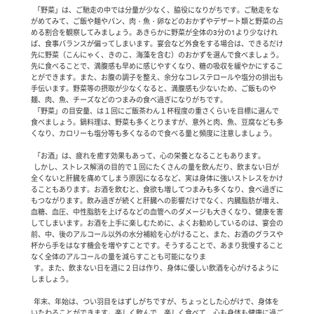
  「野菜」は、ご馳走の中では分量が少なく、脇役になりがちです。ご馳走をな
がめてみて、ご飯や麺やパン、肉・魚・卵などのおかずやデザート類と野菜の占
める割合を観察してみましょう。あきらかに野菜が全体の3分の1より少なけれ
ば、食事バランスが偏ってしまいます。宴会など外食をする場合は、できるだけ
先に野菜（こんにゃく、きのこ、海藻を含む）のおかずを選んで食べましょう。
先に食べることで、満腹感も早めに感じやすくなり、糖の吸収を緩やかにするこ
とができます。また、お腹の調子を整え、余分なコレステロールや塩分の排出も
手伝います。野菜等の摂取が少なくなると、満腹感も少ないため、ご飯ものや
麺、肉、魚、チーズなどのつまみの食べ過ぎになりがちです。

  「野菜」の目安量、は１回にご飯茶わん１杯程度の重さくらいを目標に選んで
食べましょう。鍋料理は、野菜も多くとりますが、意外と肉、魚、豆腐なども多
くなり、カロリーも塩分等も多くなるので食べる量と頻度に注意しましょう。

  「お酒」は、疲れを癒す効果もあって、心の栄養となることもあります。

  しかし、ストレス解消の目的で１回にたくさんの量を飲んだり、飲まない日が
全くないと肝臓を痛めてしまう原因になるなど、実は身体に強いストレスをかけ
ることもあります。お酒を飲むと、食欲も増してつまみも多くなり、食べ過ぎに
もつながります。飲み過ぎが続くと肝臓への影響だけでなく、内臓脂肪が増え、
血糖、血圧、中性脂肪を上げるなどの血管へのダメージも大きくなり、健康を害
してしまいます。お酒を上手に楽しむために、よくお勧めしているのは、宴会の
前、中、後のアルコール以外の水分補給を心がけること、また、お酒のグラスや
杯から手をはなす機会を増やすことです。そうすることで、あまり我慢すること
なく全体のアルコールの量を減らすことも可能になりま

  す。また、飲まない日を週に２日は作り、身体に優しい飲酒を心がけるように
しましょう。

  年末、年始は、つい羽目をはずしがちですが、ちょっとした心がけで、身体を
いたわることができます。楽しく飲んで、楽しく食べて、心も身体も健康に過ご