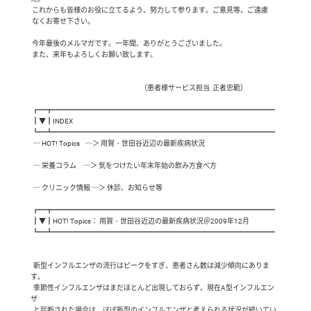
 これからも皆様のお役に立てるよう、努力して参ります。ご意見等、ご遠慮

 なくお寄せ下さい。

 今年最後のメルマガです。一年間、ありがとうございました。

 また、来年もよろしくお願い致します。

                                                                               （患者様サービス担当  正者忠範）

 ┏━┳━━━━━━━━━━━━━━━━━━━━━━━━━━━━━━━━

 ┃▼┃INDEX

 ┗━┻━━━━━━━━━━━━━━━━━━━━━━━━━━━━━━━━

  ─ HOT! Topics    ─＞ 用賀・世田谷近辺の最新疾病状況

  ─ 栄養コラム     ─＞ 気をつけたい年末年始の飲み方食べ方

  ─ クリニック情報 ─＞ 休診、お知らせ等

 ┏━┳━━━━━━━━━━━━━━━━━━━━━━━━━━━━━━━━

 ┃▼┃HOT! Topics： 用賀・世田谷近辺の最新疾病状況＠2009年12月

 ┗━┻━━━━━━━━━━━━━━━━━━━━━━━━━━━━━━━━

  新型インフルエンザの流行はピークをすぎ、患者さん数は減少傾向にありま
す。

  季節性インフルエンザはまだほとんど出現しておらず、現在A型インフルエン
ザ

  と診断された場合は、ほぼ新型のインフルエンザと考えられる状況が続いてい
