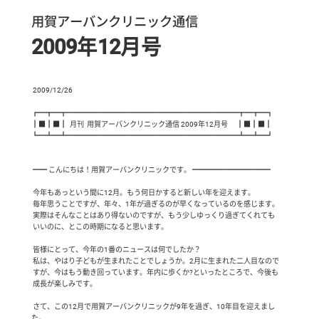
用賀アーバンクリニック通信
2009年12月号
 2009/12/26

┏━┳━┳━━━━━━━━━━━━━━━━━━━━━━━━┳━┳━┓

┃■┃■┃  月刊  用賀アーバンクリニック通信 2009年12月号　 ┃■┃■┃

┗━┻━┻━━━━━━━━━━━━━━━━━━━━━━━━┻━┻━┛

 ━━ こんにちは！用賀アーバンクリニックです。 ━━━━━━━━━━━

 今年もあっという間に12月。もう何日かすると新しい年を迎えます。

 毎年思うことですが、年々、1年が過ぎるのが早くなっているのを感じます。

 実際はそんなことはあり得ないのですが、もう少しゆっくり過ぎてくれても

 いいのに、とこの時期になると思います。

 皆様にとって、今年の1番のニュースは何でしたか？

 私は、やはり子どもが生まれたことでしょうか。2月に生まれた二人目なので

 すが、今はもう動き回っています。年内に歩くか?といったところで、今後も

 成長が楽しみです。 

 さて、この12月で用賀アーバンクリニックが9年を過ぎ、10年目を迎えまし
た。
