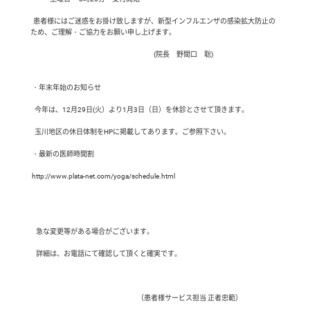
  患者様にはご迷惑をお掛け致しますが、新型インフルエンザの感染拡大防止の
ため、ご理解・ご協力をお願い申し上げます。

                                                                                         (院長　野間口　聡)

 ・年末年始のお知らせ

   今年は、12月29日(火）より1月3日（日）を休診とさせて頂きます。

   玉川地区の休日体制をHPに掲載してあります。ご参照下さい。

 ・最新の医師時間割 

 http://www.plata-net.com/yoga/schedule.html

    急な変更等がある場合がございます。

    詳細は、お電話にて確認して頂くと確実です。

                                                                             （患者様サービス担当 正者忠範）
