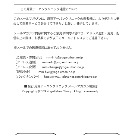
 ━━━━━━━━━━━━━━━━━━━━━━━━━━━━━━━━━━

 ━━ この用賀アーバンクリニック通信について ━━━━━━━━━━━━

 ━━━━━━━━━━━━━━━━━━━━━━━━━━━━━━━━━━

 このメールマガジンは、用賀アーバンクリニックの患者様に、より便利かつ安
心して医療サービスを受けて頂きたいと願い、発行しています。

 メールマガジン内容に関するご意見やお問い合わせ、アドレス追加・変更、配
信中止の際は、お手数ですが以下のメールアドレスまでご連絡下さい。

 ※メールでの医療相談は承っておりません。

 〔ご意見・お問合せ〕   mm-info@yoga-urban.ne.jp

 〔アドレス追加〕       mm-add@yoga-urban.ne.jp

 〔アドレス変更〕       mm-change@yoga-urban.ne.jp

 〔配信中止〕           mm-bye@yoga-urban.ne.jp

 〔バックナンバー〕     http://www。plata-net.com/blog/yoga/

                  ■ 発行 用賀アーバンクリニック メールマガジン編集部
