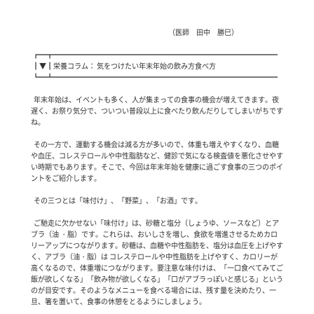
                                                                                                  （医師　田中　勝巳）

 ┏━┳━━━━━━━━━━━━━━━━━━━━━━━━━━━━━━━━

 ┃▼┃栄養コラム： 気をつけたい年末年始の飲み方食べ方

 ┗━┻━━━━━━━━━━━━━━━━━━━━━━━━━━━━━━━━

  年末年始は、イベントも多く、人が集まっての食事の機会が増えてきます。夜
遅く、お祭り気分で、ついつい普段以上に食べたり飲んだりしてしまいがちです
ね。

  その一方で、運動する機会は減る方が多いので、体重も増えやすくなり、血糖
や血圧、コレステロールや中性脂肪など、健診で気になる検査値を悪化させやす
い時期でもあります。そこで、今回は年末年始を健康に過ごす食事の三つのポイ
ントをご紹介します。　

  その三つとは「味付け」、「野菜」、「お酒」です。

  ご馳走に欠かせない「味付け」は、砂糖と塩分（しょうゆ、ソースなど）とア
ブラ（油 ・脂）です。これらは、おいしさを増し、食欲を増進させるためカロ
リーアップにつながります。砂糖は、血糖や中性脂肪を、塩分は血圧を上げやす
く、アブラ（油・脂）は コレステロールや中性脂肪を上げやすく、カロリーが
高くなるので、体重増につながります。要注意な味付けは、「一口食べてみてご
飯が欲しくなる」「飲み物が欲しくなる」「口がアブラっぽいと感じる」という
のが目安です。そのようなメニューを食べる場合には、残す量を決めたり、一
旦、箸を置いて、食事の休憩をとるようにしましょう。
