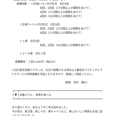
　　接種回数  ：☆生後2〜6ヶ月の乳児　合計4回　

　　　　　　　　　　　初回、2回目（27日間以上の間隔をあけて）、

　　　　　　　　　　　3回目（27日間以上の間隔をあけて）

　　　　　　　　　　　4回目（60日間以上の間隔をあけて）

                ☆生後7〜11ヶ月の乳児　合計3回

　　　　　　　　　　　初回、2回目（27日間以上の間隔をあけて）

　　　　　　　　　　　3回目（27日間以上の間隔をあけて）

                ☆１歳　合計2回　　

　　　　　　　　　　　初回、2回目（60日間以上の間隔をあけて）

                ☆２〜９歳　合計１回

  　接種費用：１回10,500円（税込み）

 小児の肺炎球菌ワクチンは、乳児で接種される場合は３種混合ワクチンやヒブ
ワクチンとの同時接種も可能となりますので、医師にご相談ください。

                                                                                                    （医師　田中　勝巳）

 ┏━┳━━━━━━━━━━━━━━━━━━━━━━━━━━━━━━━━

 ┃▼┃栄養コラム： 野菜を食べる

 ┗━┻━━━━━━━━━━━━━━━━━━━━━━━━━━━━━━━━

 日々温かくなり、桜もようやく咲き始めました。

 今が旬の、新玉葱、新じゃが、春キャベツなど、春においしい野菜もお店に並
ぶようになりました。
