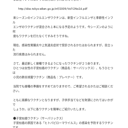
　　http://idsc.tokyo-eiken.go.jp/inf/2009/Vol12No24.pdf

 来シーズンのインフルエンザワクチンは、新型インフルエンザと季節性インフ
ル

 エンザのワクチンが混合され１本になる予定のようです。今シーズンのように
何

 度もワクチンを打たなくてすみそうですね。

 現在、感染性胃腸炎や上気道炎症状で受診されるかたはおられますが、目立っ
た

 流行疾患はみられません。

 さて、最近新しく接種できるようになったワクチンが２つあります。

 ひとつは女性の子宮頸癌のワクチン（商品名：サーバリックス）、もうひとつ
は

 小児の肺炎球菌ワクチン（商品名：プレベナー）です。

 当院でも接種の準備をすすめておりますので、ご希望されるかたはご相談くだ
さい。

 ともに高額なワクチンとなりますが、子供手当てなどを財源にされてはいかが
で

 しょうか。以下に各ワクチンを簡単にご紹介いたします。

 ●子宮頸癌ワクチン（サーバリックス）

 子宮頸癌の原因である「ヒトパピローマウイルス」の感染を予防するワクチン
です。
