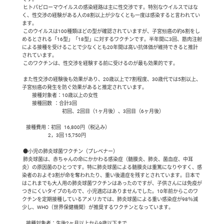
 ヒトパピローマウイルスの感染経路は主に性交渉です。特別なウイルスではな
く、性交渉の経験がある人の8割以上が少なくとも一度は感染すると言われてい
ます。

 このウイルスは100種類ほどの型が確認されていますが、子宮頸癌の約6割をし
めるとされる「16型」「18型」に対するワクチンです。半年間に3回、筋肉注射
による接種を受けることで少なくとも20年間は高い抗体価が維持できると推計
されています。

 このワクチンは、性交渉を経験する前に受けるのが最も効果的です。

 また性交渉の経験後も効果があり、20歳以上で7割程度、30歳代では5割以上、
子宮頸癌の発生を防ぐ効果があると推定されています。

　　接種対象者：10歳以上の女性

　　接種回数  ：合計3回　

　　　　　　　　初回、2回目（1ヶ月後）、3回目（6ヶ月後）

    接種費用：初回   16,800円（税込み）

                          2，3回 15,750円

 ●小児の肺炎球菌ワクチン（プレベナー）

 肺炎球菌は、赤ちゃんの命にかかわる感染症（髄膜炎、肺炎、菌血症、中耳
炎）の原因菌のひとつです。特に肺炎球菌による髄膜炎は重篤になりやすく、感
染者のおよそ3割が命を奪われたり、重い後遺症を残すとされています。日本で
はこれまでも大人用の肺炎球菌ワクチンはあったのですが、子供さんには免疫が
つきにくいタイプのもので、小児適応はありませんでした。10年前からこのワ
クチンを定期接種しているアメリカでは、肺炎球菌による重い感染症が98％減
少し、WHO（世界保健機関）が推奨するワクチンとなっています。

    接種対象者：生後2ヶ月以上から9歳以下まで
