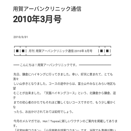
用賀アーバンクリニック通信
2010年3月号
 2010/3/31

┏━┳━┳━━━━━━━━━━━━━━━━━━━━━━━━┳━┳━┓

┃■┃■┃  月刊  用賀アーバンクリニック通信 2010年 3月号　   ┃■┃■┃

┗━┻━┻━━━━━━━━━━━━━━━━━━━━━━━━┻━┻━┛

 ━━ こんにちは！用賀アーバンクリニックです。 ━━━━━━━━━━━

 先日、鎌倉にハイキングに行ってきました。幸い、好天に恵まれて、とても
清々

 しい山歩きとなりました。コースの途中からは、富士山やみなとみらい地区も
望

 むことが出来ました。「天園ハイキングコース」という、北鎌倉から鎌倉、逗
子

 までの初心者のかたでもそれほど難しくないコースですので、もう少し暖かく
な

 ったら、お出かけされてみては如何でしょう。

 今月のメルマガでは、Hot！Topicsに新しいワクチンのご案内を掲載してありま
す。

 「子宮頸癌ワクチン」「小児用肺炎球菌ワクチン」です。当院でも準備が整い