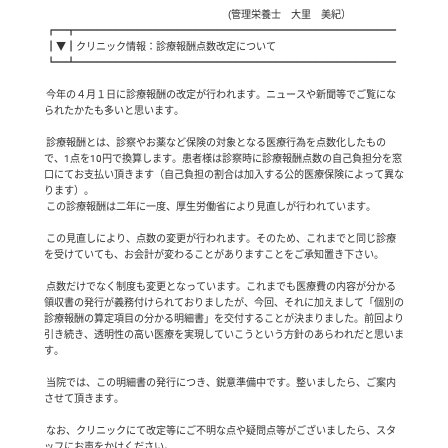
                                                                                            (管理栄養士　大里　美紀）                        

 ┏━┳━━━━━━━━━━━━━━━━━━━━━━━━━━━━━━━━

 ┃▼┃クリニック情報：診療報酬点数改定について

 ┗━┻━━━━━━━━━━━━━━━━━━━━━━━━━━━━━━━━

 今年の４月１日に診療報酬の改定が行われます。ニュースや新聞等でご覧にな
られたかたも多いと思います。

 診療報酬とは、診察やお薬など保険の対象となる医療行為を点数化したもの
で、1点を10円で換算します。患者様は診察時に診療報酬点数の自己負担分を窓
口にてお支払い頂きます（自己負担の割合は加入する公的医療保険によって異な
ります）。

 この診療報酬は二年に一度、厚生労働省により見直しが行われています。

 この見直しにより、点数の変更が行われます。そのため、これまでと同じ診療
を受けていても、お会計が変わることがありますことをご承知置き下さい。 

 点数だけでなく制度も変更となっています。これまでも医療費の内容が分かる
領収書の発行が義務付けられておりましたが、今回、それに加えまして「個別の
診療報酬の算定項目の分かる明細書」を交付することが決まりました。前回より
引き続き、透明性の高い医療を実現していこうという方針のあらわれだと思いま
す。

 当院では、この明細書の発行につき、鋭意準備中です。整いましたら、ご案内
させて頂きます。

 なお、クリニックにて改定等にご不明な点や疑問点等がございましたら、スタ
ッフにお声をかけください。
