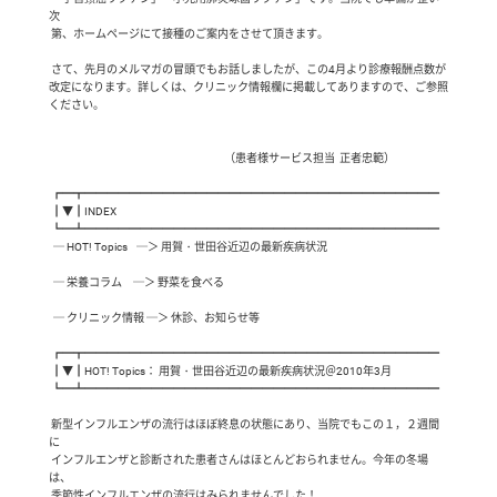
次

 第、ホームページにて接種のご案内をさせて頂きます。

 さて、先月のメルマガの冒頭でもお話しましたが、この4月より診療報酬点数が
改定になります。詳しくは、クリニック情報欄に掲載してありますので、ご参照
ください。  

                                                                               （患者様サービス担当  正者忠範）

 ┏━┳━━━━━━━━━━━━━━━━━━━━━━━━━━━━━━━━

 ┃▼┃INDEX

 ┗━┻━━━━━━━━━━━━━━━━━━━━━━━━━━━━━━━━

  ─ HOT! Topics    ─＞ 用賀・世田谷近辺の最新疾病状況

  ─ 栄養コラム     ─＞ 野菜を食べる

  ─ クリニック情報 ─＞ 休診、お知らせ等

 ┏━┳━━━━━━━━━━━━━━━━━━━━━━━━━━━━━━━━

 ┃▼┃HOT! Topics： 用賀・世田谷近辺の最新疾病状況＠2010年3月

 ┗━┻━━━━━━━━━━━━━━━━━━━━━━━━━━━━━━━━

 新型インフルエンザの流行はほぼ終息の状態にあり、当院でもこの１，２週間
に

 インフルエンザと診断された患者さんはほとんどおられません。今年の冬場
は、

 季節性インフルエンザの流行はみられませんでした！
