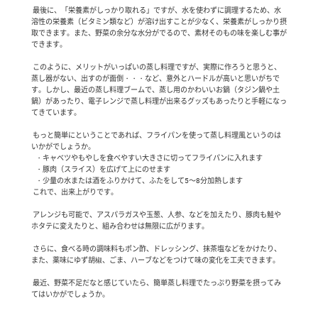
 最後に、「栄養素がしっかり取れる」ですが、水を使わずに調理するため、水
溶性の栄養素（ビタミン類など）が溶け出すことが少なく、栄養素がしっかり摂
取できます。また、野菜の余分な水分がでるので、素材そのもの味を楽しむ事が
できます。

 このように、メリットがいっぱいの蒸し料理ですが、実際に作ろうと思うと、
蒸し器がない、出すのが面倒・・・など、意外とハードルが高いと思いがちで
す。しかし、最近の蒸し料理ブームで、蒸し用のかわいいお鍋（タジン鍋や土
鍋）があったり、電子レンジで蒸し料理が出来るグッズもあったりと手軽になっ
てきています。

 もっと簡単にということであれば、フライパンを使って蒸し料理風というのは
いかがでしょうか。

   ・キャベツやもやしを食べやすい大きさに切ってフライパンに入れます

   ・豚肉（スライス）を広げて上にのせます

   ・少量の水または酒をふりかけて、ふたをして5～8分加熱します

 これで、出来上がりです。

 アレンジも可能で、アスパラガスや玉葱、人参、などを加えたり、豚肉も鮭や
ホタテに変えたりと、組み合わせは無限に広がります。

 さらに、食べる時の調味料もポン酢、ドレッシング、抹茶塩などをかけたり、
また、薬味にゆず胡椒、ごま、ハーブなどをつけて味の変化を工夫できます。

 最近、野菜不足だなと感じていたら、簡単蒸し料理でたっぷり野菜を摂ってみ
てはいかがでしょうか。
