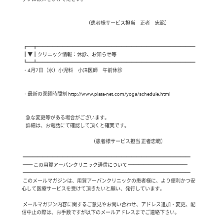
                                                                 （患者様サービス担当　正者　忠範） 

 ┏━┳━━━━━━━━━━━━━━━━━━━━━━━━━━━━━━━━

 ┃▼┃クリニック情報：休診、お知らせ等

 ┗━┻━━━━━━━━━━━━━━━━━━━━━━━━━━━━━━━━

 ・4月7日（水）小児科　小澤医師　午前休診　 

 ・最新の医師時間割 http://www.plata-net.com/yoga/schedule.html

    急な変更等がある場合がございます。

    詳細は、お電話にて確認して頂くと確実です。

                                                                      （患者様サービス担当 正者忠範）

 ━━━━━━━━━━━━━━━━━━━━━━━━━━━━━━━━━━

 ━━ この用賀アーバンクリニック通信について ━━━━━━━━━━━━

 ━━━━━━━━━━━━━━━━━━━━━━━━━━━━━━━━━━

 このメールマガジンは、用賀アーバンクリニックの患者様に、より便利かつ安
心して医療サービスを受けて頂きたいと願い、発行しています。

 メールマガジン内容に関するご意見やお問い合わせ、アドレス追加・変更、配
信中止の際は、お手数ですが以下のメールアドレスまでご連絡下さい。
