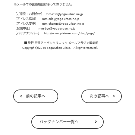
 ※メールでの医療相談は承っておりません。

 〔ご意見・お問合せ〕   mm-info@yoga-urban.ne.jp

 〔アドレス追加〕       mm-add@yoga-urban.ne.jp

 〔アドレス変更〕       mm-change@yoga-urban.ne.jp

 〔配信中止〕           mm-bye@yoga-urban.ne.jp

 〔バックナンバー〕     http://www.plata-net.com/blog/yoga/

                  ■ 発行 用賀アーバンクリニック メールマガジン編集部

前の記事へ
次の記事へ
バックナンバー一覧へ