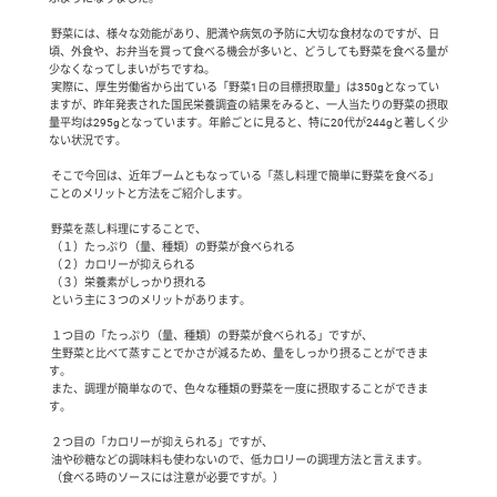
 野菜には、様々な効能があり、肥満や病気の予防に大切な食材なのですが、日
頃、外食や、お弁当を買って食べる機会が多いと、どうしても野菜を食べる量が
少なくなってしまいがちですね。

 実際に、厚生労働省から出ている「野菜1日の目標摂取量」は350gとなってい
ますが、昨年発表された国民栄養調査の結果をみると、一人当たりの野菜の摂取
量平均は295gとなっています。年齢ごとに見ると、特に20代が244gと著しく少
ない状況です。

 そこで今回は、近年ブームともなっている「蒸し料理で簡単に野菜を食べる」
ことのメリットと方法をご紹介します。

 野菜を蒸し料理にすることで、

 （１）たっぷり（量、種類）の野菜が食べられる

 （２）カロリーが抑えられる

 （３）栄養素がしっかり摂れる

 という主に３つのメリットがあります。

 １つ目の「たっぷり（量、種類）の野菜が食べられる」ですが、

 生野菜と比べて蒸すことでかさが減るため、量をしっかり摂ることができま
す。

 また、調理が簡単なので、色々な種類の野菜を一度に摂取することができま
す。

 ２つ目の「カロリーが抑えられる」ですが、

 油や砂糖などの調味料も使わないので、低カロリーの調理方法と言えます。

 （食べる時のソースには注意が必要ですが。）
