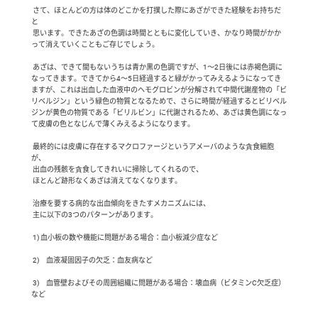
 さて、ほとんどの方は体のどこかを打撲した際にあざができた経験をお持ちだ
と

 思います。できたあざの色調は時間とともに変化していき、かなり時間がかか
って消えていくこともご存じでしょう。

 あざは、できて間もないうちは青か黒の色調ですが、1～2日後には赤褐色調に
なってきます。できてから4～5日経過すると緑がかってみえるようになってき
ますが、これは出血した血液中のヘモグロビンが分解されて中間代謝産物の「ビ
リベルジン」という緑色の物質となるためで、さらに時間が経過するとビリベル
ジンが黄色の物質である「ビリルビン」に代謝されるため、あざは黄色調になっ
て皮膚の色となじんで薄くみえるようになります。

 最終的には皮膚に存在するマクロファージというアメーバのような貪食細胞
が、

 出血の残骸を貪食してきれいに掃除してくれるので、

 ほとんど跡形なくあざは消えてなくなります。　

 治療を要する病的な出血傾向をきたすメカニズムには、

 主に以下の3つのパターンがあります。　

 1) 血小板の数や機能に問題がある場合：血小板減少症など

 2)　血液凝固因子の欠乏：血友病など

 3)　血管壁およびその周囲組織に問題がある場合：壊血病（ビタミンC欠乏症）
など
