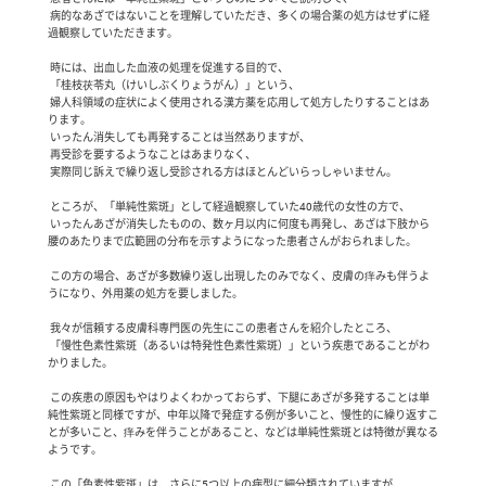
 病的なあざではないことを理解していただき、多くの場合薬の処方はせずに経
過観察していただきます。

 時には、出血した血液の処理を促進する目的で、

 「桂枝茯苓丸（けいしぶくりょうがん）」という、

 婦人科領域の症状によく使用される漢方薬を応用して処方したりすることはあ
ります。

 いったん消失しても再発することは当然ありますが、

 再受診を要するようなことはあまりなく、

 実際同じ訴えで繰り返し受診される方はほとんどいらっしゃいません。

 ところが、「単純性紫斑」として経過観察していた40歳代の女性の方で、

 いったんあざが消失したものの、数ヶ月以内に何度も再発し、あざは下肢から
腰のあたりまで広範囲の分布を示すようになった患者さんがおられました。

 この方の場合、あざが多数繰り返し出現したのみでなく、皮膚の痒みも伴うよ
うになり、外用薬の処方を要しました。

 我々が信頼する皮膚科専門医の先生にこの患者さんを紹介したところ、

 「慢性色素性紫斑（あるいは特発性色素性紫斑）」という疾患であることがわ
かりました。

 この疾患の原因もやはりよくわかっておらず、下腿にあざが多発することは単
純性紫斑と同様ですが、中年以降で発症する例が多いこと、慢性的に繰り返すこ
とが多いこと、痒みを伴うことがあること、などは単純性紫斑とは特徴が異なる
ようです。

 この「色素性紫斑」は、さらに5つ以上の病型に細分類されていますが、
