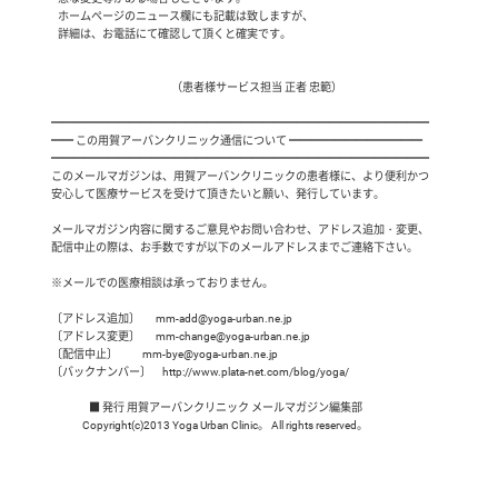
    ホームページのニュース欄にも記載は致しますが、

    詳細は、お電話にて確認して頂くと確実です。

                                                       （患者様サービス担当 正者 忠範）

 ━━━━━━━━━━━━━━━━━━━━━━━━━━━━━━━━━━

 ━━ この用賀アーバンクリニック通信について ━━━━━━━━━━━━

 ━━━━━━━━━━━━━━━━━━━━━━━━━━━━━━━━━━

 このメールマガジンは、用賀アーバンクリニックの患者様に、より便利かつ

 安心して医療サービスを受けて頂きたいと願い、発行しています。

 メールマガジン内容に関するご意見やお問い合わせ、アドレス追加・変更、

 配信中止の際は、お手数ですが以下のメールアドレスまでご連絡下さい。

 ※メールでの医療相談は承っておりません。

 〔アドレス追加〕       mm-add@yoga-urban.ne.jp

 〔アドレス変更〕       mm-change@yoga-urban.ne.jp

 〔配信中止〕           mm-bye@yoga-urban.ne.jp

 〔バックナンバー〕     http://www.plata-net.com/blog/yoga/

                  ■ 発行 用賀アーバンクリニック メールマガジン編集部

               Copyright(c)2013 Yoga Urban Clinic。 All rights reserved。