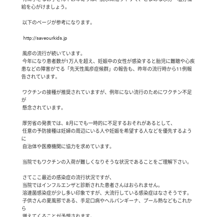
給を心がけましょう。

 以下のページが参考になります。

  http://saveourkids.jp

 風疹の流行が続いています。

 今年になり患者数が1万人を超え、妊娠中の女性が感染すると胎児に難聴や心疾
患などの障害がでる「先天性風疹症候群」の報告も、昨年の流行時から11例報
告されています。

 ワクチンの接種が推奨されていますが、例年にない流行のためにワクチン不足
が

 懸念されています。

 厚労省の発表では、8月にでも一時的に不足するおそれがあるとして、

 任意の予防接種は妊婦の周辺にいる人や妊娠を希望する人などを優先するよう
に

 自治体や医療機関に協力を求めています。

 当院でもワクチンの入荷が難しくなりそうな状況であることをご理解下さい。

 さてここ最近の感染症の流行状況ですが、

 当院ではインフルエンザと診断された患者さんはおられません。

 溶連菌感染症が少し多い印象ですが、大流行している感染症はなさそうです。

 子供さんの夏風邪である、手足口病やヘルパンギーナ、プール熱などもこれか
ら

 増えてくることが予想されます。
