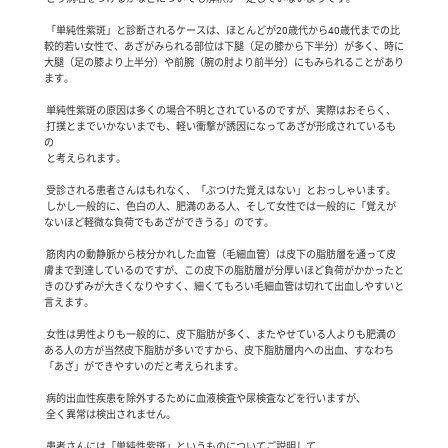
 「単純性紫斑」と診断されるケースは、ほとんどが20歳代から40歳代までの比
較的若い女性で、あざがみられる部位は下腿（足の膝から下半分）が多く、時に
大腿（足の膝より上半分）や前腕（腕の肘より前半分）にもみられることがあり
ます。

 単純性紫斑の原因は多くの場合不明とされているのですが、実際はおそらく、

 打撲とまでいかないまでも、軽い衝撃が誘因になってあざが形成されているも
の

 と考えられます。

 受診される患者さんはもれなく、「ぶつけた覚えはない」とおっしゃいます。

 しかし一般的に、色白の人、肥満のある人、そして女性では一般的に「覚えが
ないほど軽微な負荷でもあざができうる」のです。

 筋肉内の動静脈から枝分かれした血管（毛細血管）は皮下の脂肪層を通って皮
膚まで到達しているのですが、この皮下の脂肪層が分厚いほど負荷がかかったと
きのひずみが大きくなりやすく、細くてもろい毛細血管は切れて出血しやすいと
言えます。

 女性は男性よりも一般的に、皮下脂肪が多く、またやせている人よりも肥満の
ある人の方が当然皮下脂肪が多いですから、皮下脂肪層内への出血、すなわち
「あざ」ができやすいのだと考えられます。　

 病的出血性疾患を除外するために血液検査や尿検査などを行いますが、

 全く異常は検出されません。　

 患者さんには「単純性紫斑」というものについてご説明して、
