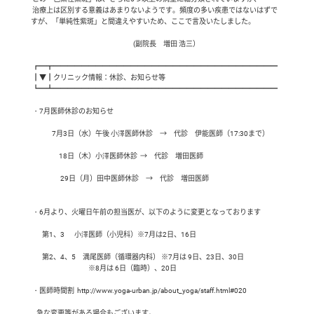
 治療上は区別する意義はあまりないようです。頻度の多い疾患ではないはずで
すが、「単純性紫斑」と間違えやすいため、ここで言及いたしました。

                                                                         (副院長　増田 浩三）

 ┏━┳━━━━━━━━━━━━━━━━━━━━━━━━━━━━━━━━

 ┃▼┃クリニック情報：休診、お知らせ等

 ┗━┻━━━━━━━━━━━━━━━━━━━━━━━━━━━━━━━━

 ・7月医師休診のお知らせ

　　　7月3日（水）午後 小澤医師休診　→　代診　伊能医師（17:30まで）

　　　　18日（木）小澤医師休診  →　代診　増田医師

　　　　 29日（月）田中医師休診　→　代診　増田医師

 ・6月より、火曜日午前の担当医が、以下のように変更となっております

        第1、3　  小澤医師（小児科）※7月は2日、16日

        第2、4、5　満尾医師（循環器内科） ※7月は 9日、23日、30日

                                         ※8月は 6日（臨時）、20日

 ・医師時間割  http://www.yoga-urban.jp/about_yoga/staff.html#020

    急な変更等がある場合もございます。
