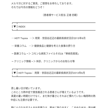
 メルマガに対するご意見、ご感想をお待ちしております。

 それでは今月の情報をどうぞ！

 　 　　                                               （患者様サービス担当  正者 忠範）

 ┏━┳━━━━━━━━━━━━━━━━━━━━━━━━━━━━━━━━

 ┃▼┃INDEX

 ┗━┻━━━━━━━━━━━━━━━━━━━━━━━━━━━━━━━━

  ─ HOT! Topics    ─＞ 用賀・世田谷近辺の最新疾病状況＠2013年6月

  ─ 栄養コラム     ─＞ 健康食品と健康を考えた食事の摂り方

  ― 医療コラム ―＞ コモンな病気ファイルその24「単純性紫斑」

  ― クリニック情報 ―＞ 休診、クリニックからのお知らせ等

 ┏━┳━━━━━━━━━━━━━━━━━━━━━━━━━━━━━━━━

 ┃▼┃HOT! Topics： 用賀・世田谷近辺の最新疾病状況＠2013年6月

 ┗━┻━━━━━━━━━━━━━━━━━━━━━━━━━━━━━━━━

 蒸し暑い日が続いています。

 このところ熱中症で救急搬送される患者さんが増えているようです。

 真夏の暑い時期だけでなく、まだ体が暑さにそれほど慣れていない梅雨時の熱
中症にも注意が必要です。

 特に小さなお子さんやお年寄りは、脱水に陥りやすく、こまめな水分・塩分補