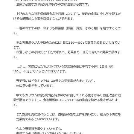
     治療が必要な方や病気をお持ちの方は注意が必要です。

     上記のような特定保健用食品を利用しなくても、普段の食事に少し気を配るだ
けでも健康的な食事を目指すことができます。

     一番のおすすめは、今よりも野菜類（野菜、海藻、きのこ類）を増やすことで
す。

     生活習慣病やがん予防のためには1日に350～400gの野菜が必要といわれてい
ます。

     お浸しなどの小鉢だと1日分の約1/5、野菜炒め一皿分で約1/3の野菜が摂れま
す。

     しかし、実際に私たちが食べている野菜類の量は平均で小鉢1.5皿分（約
100g）不足しているといわれています。

     野菜類にはビタミンをはじめ様々な栄養素が含まれており、

     体に良い働きをしています。

     中でもカリウムは余分な塩分を体の外に出してくれる働きがあり血圧改善に効
果が期待できますし、食物繊維はコレステロールの排出を助ける働きがありま
す。

     また野菜を先に食べることは、血糖値の急な上昇を防いだり、肥満の予防にも

     効果的であるといわれています。

     今より野菜類を増やすといっても、

     準備するのが面倒という方もいるかもしれません。
