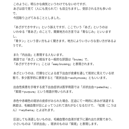
 このように、明らかな病気というわけでもないのですが、

 あざは目で見て（人にも見られて）も目立ちますし、受診される方も多いの
で、

 今回取り上げてみることとしました。　　

「あざができやすい」という訴えですが、ここでいう「あざ」というのは

 いわゆる「青あざ」のことで、関東地方の方言では「青なじみ」といいます
し、

「青タン」という言い方もよく聞きます。地方によりいろいろな言い方があるよ
うです。

 また「内出血」と表現する人もいます。

 英語では「あざ」に相当する一般的な訳語は「bruise」で、

「あざができやすい」ことは「easy bruising」と表現されます。

 あざというのは、打撲などによる皮下出血が皮膚を通して斑状に見えている状
態で、多少医学的に表現すると「斑状出血＝ecchymosis」ともいいます。

 出血性疾患を示唆する皮下出血症状は医学用語では「点状出血＝petechia」、

「紫斑＝purpura」という用語が用いられます。

 赤色や赤褐色の斑状の皮疹がみられた場合、圧迫にて一時的に赤みが消退する
病変は、毛細血管が圧によってつぶれて流れがなくなるだけで、「紅斑（こうは
ん）＝erythema」とよばれます。

 圧迫しても消退しないものは、毛細血管の血液が皮下に漏れ出た状態であり、

 小さいものは「点状出血」、斑状のものは「紫斑」と表現します。
