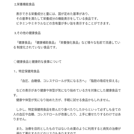
  2,栄養機能食品

     表示できる栄養成分と量には、国が定めた基準があり、

     その基準を満たして栄養成分の機能表示をしている食品です。

     ビタミンやミネラルなどの含有量が多い旨を表示することができます。

  3,その他の健康食品

    「健康食品」「健康補助食品」「栄養強化食品」など様々な名前で流通してい
る 制度化されていない食品です。

 ○健康食品と健康的な食事について

 1，特定保健用食品

　　「血圧、血糖値、コレステロールが気になる方へ」「脂肪の吸収を抑える」

     などの表示があり健康や体型が気になり始めている方を対象にした健康食品で
す。

     健康や体型が気になり始めた方が、手軽に試せる食品かもしれません。

     しかし、特定保健用食品を飲んだり食べたりしたからといって必ずしも全ての
人の血圧や血糖、コレステロールが改善したり、上手に痩せたりするわけではあ
りません。

     また、治療を目的としたものではないため薬のように利用すると病気の治療が

     遅れて悪化するなどのリスクもありますので、
