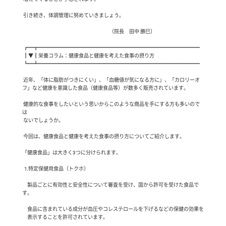
 引き続き、体調管理に努めていきましょう。

                                                                                      （院長　田中 勝巳）

 ┏━┳━━━━━━━━━━━━━━━━━━━━━━━━━━━━━━━━

 ┃▼┃栄養コラム：健康食品と健康を考えた食事の摂り方

 ┗━┻━━━━━━━━━━━━━━━━━━━━━━━━━━━━━━━━

 近年、「体に脂肪がつきにくい」、「血糖値が気になる方に」、「カロリーオ
フ」など健康を意識した食品（健康食品等）が数多く販売されています。

 健康的な食事をしたいという思いからこのような商品を手にする方も多いので
は

 ないでしょうか。

 今回は、健康食品と健康を考えた食事の摂り方についてご紹介します。

「健康食品」は大きく3つに分けられます。

  1,特定保健用食品（トクホ）

     製品ごとに有効性と安全性について審査を受け、国から許可を受けた食品で
す。

     食品に含まれている成分が血圧やコレステロールを下げるなどの保健の効果を

     表示することを許可されています。
