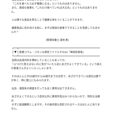
 「これを食べたら必ず健康になる」というものはありません。

 また、普段の食事も「これだけ食べていれば大丈夫」というものはありませ
ん。

 人は様々な食品を摂ることで健康な体をつくることができます。

 健康食品に目を向ける前に、まずは普段の食事でできることを見直してみませ
んか？

                                                                     (管理栄養士 湯地 恵)

 ┏━┳━━━━━━━━━━━━━━━━━━━━━━━━━━━━━━━━

 ┃▼┃医療コラム：コモンな病気ファイルその24「単純性紫斑」

 ┗━┻━━━━━━━━━━━━━━━━━━━━━━━━━━━━━━━━

 当院は血液内科を標榜していることもあってか、

「ぶつけた覚えはないのに気がついたら足にあざがよくできている」という訴え
の患者さんがよくいらっしゃいます。

 そのほとんどが20歳代から40歳代までの女性で、あざができている部位は膝下
が多く、時に膝上にもみられます。

 出血・凝固系の検査を行っても全く異常は出てきません。

 あざがよくできるという症状以外に異常所見はみつからないので、特別な治療
は

 せずに経過観察としますが、その後何度も受診されるケースはほとんどありま
せん。
