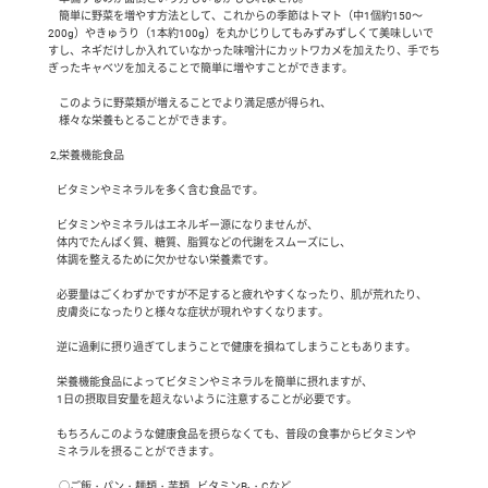
     簡単に野菜を増やす方法として、これからの季節はトマト（中1個約150～
200g）やきゅうり（1本約100g）を丸かじりしてもみずみずしくて美味しいで
すし、ネギだけしか入れていなかった味噌汁にカットワカメを加えたり、手でち
ぎったキャベツを加えることで簡単に増やすことができます。

     このように野菜類が増えることでより満足感が得られ、

     様々な栄養もとることができます。

 2,栄養機能食品

    ビタミンやミネラルを多く含む食品です。

    ビタミンやミネラルはエネルギー源になりませんが、

    体内でたんぱく質、糖質、脂質などの代謝をスムーズにし、

    体調を整えるために欠かせない栄養素です。

    必要量はごくわずかですが不足すると疲れやすくなったり、肌が荒れたり、

    皮膚炎になったりと様々な症状が現れやすくなります。

    逆に過剰に摂り過ぎてしまうことで健康を損ねてしまうこともあります。

    栄養機能食品によってビタミンやミネラルを簡単に摂れますが、

    1日の摂取目安量を超えないように注意することが必要です。

    もちろんこのような健康食品を摂らなくても、普段の食事からビタミンや

    ミネラルを摂ることができます。

     ○ご飯・パン・麺類・芋類…ビタミンB₁・Cなど
