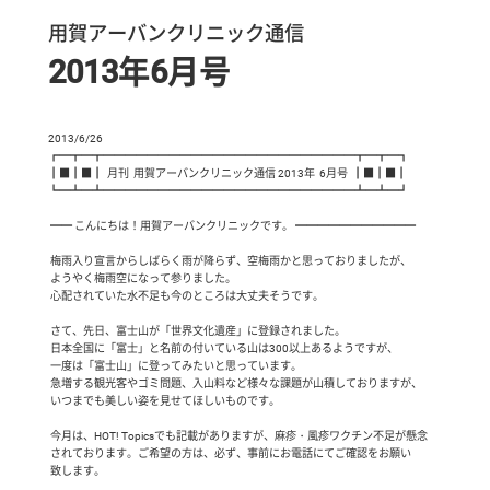
用賀アーバンクリニック通信
2013年6月号
2013/6/26

┏━┳━┳━━━━━━━━━━━━━━━━━━━━━━━┳━┳━┓

┃■┃■┃  月刊  用賀アーバンクリニック通信 2013年  6月号  ┃■┃■┃

┗━┻━┻━━━━━━━━━━━━━━━━━━━━━━━┻━┻━┛

 ━━ こんにちは！用賀アーバンクリニックです。 ━━━━━━━━━━━

 梅雨入り宣言からしばらく雨が降らず、空梅雨かと思っておりましたが、

 ようやく梅雨空になって参りました。

 心配されていた水不足も今のところは大丈夫そうです。

 さて、先日、富士山が「世界文化遺産」に登録されました。

 日本全国に「富士」と名前の付いている山は300以上あるようですが、

 一度は「富士山」に登ってみたいと思っています。

 急増する観光客やゴミ問題、入山料など様々な課題が山積しておりますが、

 いつまでも美しい姿を見せてほしいものです。 

 今月は、HOT! Topicsでも記載がありますが、麻疹・風疹ワクチン不足が懸念

 されております。ご希望の方は、必ず、事前にお電話にてご確認をお願い

 致します。
