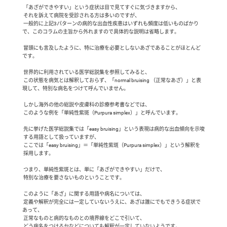
 「あざができやすい」という症状は目で見てすぐに気づきますから、

 それを訴えて病院を受診される方は多いのですが、

 一般的に上記3パターンの病的な出血性疾患はいずれも頻度は低いものばかり
で、このコラムの主旨から外れますので具体的な説明は省略します。

 冒頭にも言及したように、特に治療を必要としないあざであることがほとんど
です。

 世界的に利用されている医学総説集を参照してみると、

 この状態を病気とは解釈しておらず、「normal bruising （正常なあざ）」と表
現して、特別な病名をつけて呼んでいません。

 しかし海外の他の総説や皮膚科の診療参考書などでは、

 このような例を「単純性紫斑（Purpura simplex）」と呼んでいます。

 先に挙げた医学総説集では「easy bruising」という表現は病的な出血傾向を示唆

 する用語として扱っていますが、

 ここでは「easy bruising」＝「単純性紫斑（Purpura simplex）」という解釈を

 採用します。

 つまり、単純性紫斑とは、単に「あざができやすい」だけで、

 特別な治療を要さないものということです。　

 このように「あざ」に関する用語や病名については、

 定義や解釈が完全には一定していないうえに、あざは誰にでもできうる症状で
あって、

 正常なものと病的なものとの境界線をどこで引いて、

 どう病名をつけるかなどについても解釈が一定していないようです。
