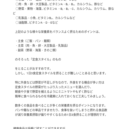
     ○肉・魚・卵・大豆製品…ビタミンA・B₁・B₂、カルシウム、鉄など

     ○野菜・果物・海藻…ビタミンA ・B₁・B₂・C、カルシウム、カリウム、鉄な
ど

     ○乳製品・小魚…ビタミンB₂、カルシウムなど

     ○油脂類…ビタミンA・D・Eなど

    上記のような様々な栄養素をバランスよく摂るためのポイントは、

    ・主食（ご飯・パン・麺類）

    ・主菜（肉・魚・卵・大豆製品・乳製品）

    ・副菜（野菜・海藻・きのこ類）

    のそろった「定食スタイル」のもの

    をとることがおすすめです。

    しかし、1日3食定食スタイルを摂ることが難しいことあると思います。

    特に外食などは野菜が不足しがちなので、外食をする機会が多い方は

    定食スタイルの野菜がたっぷり入ったメニューを選んだり、

    朝食や夕食で野菜を補えるようにミニトマトやもずく酢など

    簡単に食べられるものを冷蔵庫に入れておくなど工夫してみましょう。

    数多くの食品を食べることが多くの栄養素を摂るポイントになります。

    パンや麺などの単品ですませたり、食事を抜いてしまうと摂れる食品数

    が減り栄養素摂取が偏りやすくなるため1日3食摂ることが理想的です。

 健康食品は手軽に試すことができますが、
