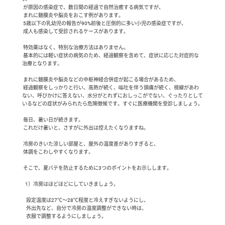
 が原因の感染症で、数日間の経過で自然治癒する病気ですが、

 まれに髄膜炎や脳炎をおこす例があります。

 5歳以下の乳幼児の報告が90%前後と圧倒的に多い小児の感染症ですが、

 成人も感染して受診されるケースがあります。

 特効薬はなく、特別な治療方法はありません。

 基本的には軽い症状の病気のため、経過観察を含めて、症状に応じた対症的な
治療となります。

 まれに髄膜炎や脳炎などの中枢神経合併症が起こる場合があるため、

 経過観察をしっかりと行い、高熱が続く、嘔吐を伴う頭痛が続く、視線があわ
ない、呼びかけに答えない、水分がとれずにおしっこがでない、ぐったりとして
いるなどの症状がみられたら危険徴候です。すぐに医療機関を受診しましょう。

 毎日、暑い日が続きます。

 これだけ暑いと、さすがに外出は控えたくなりますね。

 冷房のきいた涼しい部屋と、屋外の温度差がありすぎると、

 体調をこわしやすくなります。

 そこで、夏バテを防止するために3つのポイントをお示しします。

   1）冷房はほどほどにしていきましょう。

    設定温度は27℃～28℃程度と冷えすぎないようにし、

    外出先など、自分で冷房の温度調整ができない時は、

    衣服で調整するようにしましょう。
