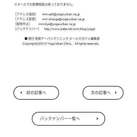
 ※メールでの医療相談は承っておりません。

〔アドレス追加〕       mm-add@yoga-urban.ne.jp

〔アドレス変更〕       mm-change@yoga-urban.ne.jp

〔配信中止〕           mm-bye@yoga-urban.ne.jp

〔バックナンバー〕     http://www.plata-net.com/blog/yoga/

                  ■ 発行 用賀アーバンクリニック メールマガジン編集部

               Copyright(c)2015 Yoga Urban Clinic。 All rights reserved。
前の記事へ
次の記事へ
バックナンバー一覧へ