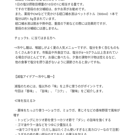
   1日の塩分摂取目標量の10分の1に相当する量です。

   ですので普段の水分補給は、水やお茶がお勧めです。

   また、薬局やCMなどで見かける経口補水液はペットボトル（500ml）1本で

   塩分は約1.5g含まれています。

   経口補水液は脱水や熱中症、重度の下痢などの際には効果的ですが、

   普段の水分補給には適しません。

  チェック3．に当てはまる方へ 

 →冷やし麺は、喉越しがよく夏の人気メニューですが、塩分を多く含むものも

   たくさんあります。市販品や外食店では、塩分が4～5グラム以上含まれてい

   る場合がほとんどです。お昼に食べたら、夕食の漬物や汁物は控えるなど、

   他の食事で塩分を摂り過ぎないように調節されると良いですね。

 【減塩アイデア～冷やし麺～】

  減塩のためには、塩以外の『味』を上手に使うのがポイントです。

  今回は『香味』、『旨味』、『コク』、『酸味』をご紹介します。

  ≪味を加える≫

  ・薬味をたっぷり使う→ショウガ、ミョウガ、青じそなどの香味野菜で風味が
増す

  ・トッピングにカツオ節を使う→カツオ節で『ダシ』の旨味を強くする

  ・ゴマ油やラー油などをつゆに少量加える

    →油でコクを出す（ただし油はたくさん使いすぎると高カロリーなので注意）

  ・スダチの皮の青い部分のすりおろしや果汁を加える
