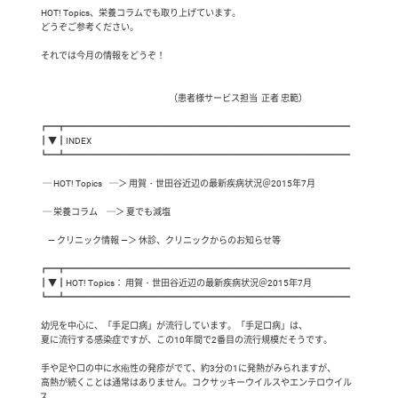
 HOT! Topics、栄養コラムでも取り上げています。

 どうぞご参考ください。

 それでは今月の情報をどうぞ！

  　　                                                             （患者様サービス担当  正者 忠範）

┏━┳━━━━━━━━━━━━━━━━━━━━━━━━━━━━━━━━

┃▼┃INDEX

┗━┻━━━━━━━━━━━━━━━━━━━━━━━━━━━━━━━━

  ─ HOT! Topics    ─＞ 用賀・世田谷近辺の最新疾病状況＠2015年7月

  ─ 栄養コラム     ─＞ 夏でも減塩

　― クリニック情報 ―＞ 休診、クリニックからのお知らせ等

┏━┳━━━━━━━━━━━━━━━━━━━━━━━━━━━━━━━━

┃▼┃HOT! Topics： 用賀・世田谷近辺の最新疾病状況＠2015年7月

┗━┻━━━━━━━━━━━━━━━━━━━━━━━━━━━━━━━━

 幼児を中心に、「手足口病」が流行しています。「手足口病」は、

 夏に流行する感染症ですが、この10年間で2番目の流行規模だそうです。

 手や足や口の中に水疱性の発疹がでて、約3分の1に発熱がみられますが、

 高熱が続くことは通常はありません。コクサッキーウイルスやエンテロウイル
ス
