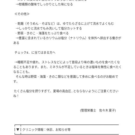
    →柑橘類の酸味でしっかりとした味になる

  ≪その他≫

  ・乾麺（そうめん・そばなど）は、ゆでたらざるに上げて流水でよくもむ

    →しっかりと流水でもみ洗いして塩分カットする

  ・野菜・きのこ・海藻をたっぷり食べる

    →豊富に含まれているカリウムは塩分（ナトリウム）を体外へ排出する働きが
ある

  チェック4．に当てはまる方へ

  →睡眠不足や疲れ、ストレスなどによって普段より味の濃いものを食べたくな
ることもあります。また、ミネラルが不足しているときは塩味を無性に食べたく
なることも。

    そんな時は野菜・海藻・きのこ類などを意識して多めに食べるのがお勧めで
す。

 たくさん塩分を摂りすぎて、夏場の高血圧…とならないようにご注意ください
ね！

 　　　　　　　　　　　　　　　　　　　　　　(管理栄養士　佐々木 夏子)

┏━┳━━━━━━━━━━━━━━━━━━━━━━━━━━━━━━━━

┃▼┃クリニック情報：休診、お知らせ等

┗━┻━━━━━━━━━━━━━━━━━━━━━━━━━━━━━━━━
