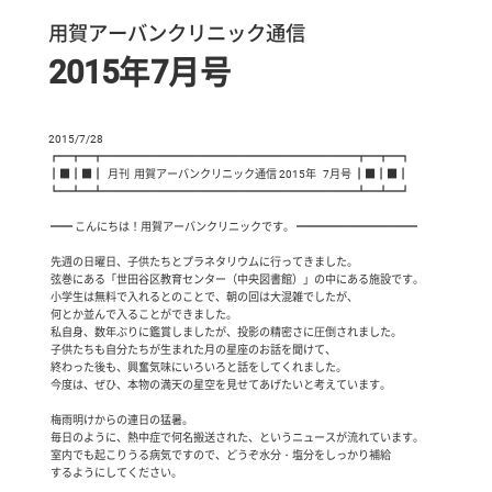
用賀アーバンクリニック通信
2015年7月号
2015/7/28

┏━┳━┳━━━━━━━━━━━━━━━━━━━━━━━┳━┳━┓

┃■┃■┃  月刊  用賀アーバンクリニック通信 2015年   7月号 ┃■┃■┃

┗━┻━┻━━━━━━━━━━━━━━━━━━━━━━━┻━┻━┛

 ━━ こんにちは！用賀アーバンクリニックです。 ━━━━━━━━━━━

 先週の日曜日、子供たちとプラネタリウムに行ってきました。

 弦巻にある「世田谷区教育センター（中央図書館）」の中にある施設です。

 小学生は無料で入れるとのことで、朝の回は大混雑でしたが、

 何とか並んで入ることができました。

 私自身、数年ぶりに鑑賞しましたが、投影の精密さに圧倒されました。

 子供たちも自分たちが生まれた月の星座のお話を聞けて、

 終わった後も、興奮気味にいろいろと話をしてくれました。

 今度は、ぜひ、本物の満天の星空を見せてあげたいと考えています。

 梅雨明けからの連日の猛暑。

 毎日のように、熱中症で何名搬送された、というニュースが流れています。

 室内でも起こりうる病気ですので、どうぞ水分・塩分をしっかり補給

 するようにしてください。
