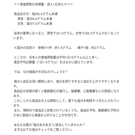
 ＝＝食塩摂取の目標量・成人1日あたり＝＝

 高血圧の方：塩分6.0グラム未満

       男性：塩分8.0グラム未満

       女性：塩分7.0グラム未満

 従来の基準に比べると、男性では1.0グラム、女性では0.5グラム少なくなって
います。

 ≪塩分の目安≫　味噌汁1杯：約1.5グラム　　梅干1個：約2グラム

 ところが、日本人の食塩摂取量は平均1日10グラム以上と多く、

 推定平均必要量（1日1.5グラム）をはるかに超えています。

 では、なぜ減塩が大切なのでしょうか？

 塩分と血圧は深い関係にあり、塩分を摂りすぎると血圧が上がりやすくなりま
す。

 高血圧の状態が続くと動脈硬化が進行し、脳梗塞、心筋梗塞などの原因になり
ます。

 このことから高血圧の人は原則として、夏でも塩分を制限すべきだとされてい
ます。

 また、現時点で高血圧と診断されていなくても、高血圧予防、動脈硬化予防の
ために普段から減塩を心がけることが大切です。

 あなたは夏の“塩分あるある”に該当していませんか？

 まずは以下の塩分チェックをご覧ください。
