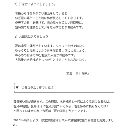
   2）汗をかくようにしましょう。

    普段から汗をかかない生活をしていると、

    いざ暑い場所に出た時に体が反応しにくくなります。

    炎天下の日中を避けて、日の陰った涼しい時間帯に、

    短時間でも運動をして汗をながすことがお勧めです。

   3）お風呂に入りましょう

    夏は冷房で体が冷えています。シャワーだけではなく、

    ゆっくりと湯船につかり体を温めるようにしましょう。

    ぬるめのお湯で20分程度の入浴がお勧めです。

    入浴後の水分補給をしっかりとすることもお忘れなく。

                                                                                        （院長　田中 勝巳）

┏━┳━━━━━━━━━━━━━━━━━━━━━━━━━━━━━━━━

┃▼┃栄養コラム：夏でも減塩

┗━┻━━━━━━━━━━━━━━━━━━━━━━━━━━━━━━━━

 毎日暑い日が続きます。この時期、水分補給と一緒によく話題になるのは、

 塩分の補給。夏場は汗に塩分が出ていくから、塩を多めに摂らなくては！

 と思っていませんか？今回は『夏の減塩』がテーマです。

 2015年4月1日より、厚生労働省は日本人の食塩摂取量の目標量を変更しまし
た。
