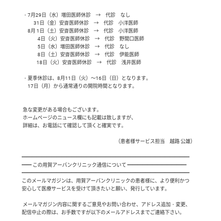
 ・7月29日（水）増田医師休診　→　代診　なし

　 　 31日（金）安齋医師休診　→　代診　小澤医師

　 8月 1日（土）安齋医師休診　→　代診　小澤医師

　　　 4日（火）安齋医師休診　→　代診　野間口医師

　　　 5日（水）増田医師休診　→　代診　なし

　　　 8日（土）安齋医師休診　→　代診　伊能医師

　　　18日（火）安齋医師休診　→　代診　浅井医師

 ・夏季休診は、8月11日（火）～16日（日）となります。

　 17日（月）から通常通りの開院時間となります。

 急な変更がある場合もございます。

 ホームページのニュース欄にも記載は致しますが、

 詳細は、お電話にて確認して頂くと確実です。

　　　　　　　　　　　　　　　　　　　（患者様サービス担当　越路 公雄）

━━━━━━━━━━━━━━━━━━━━━━━━━━━━━━━━━━

━━ この用賀アーバンクリニック通信について ━━━━━━━━━━━━

━━━━━━━━━━━━━━━━━━━━━━━━━━━━━━━━━━

このメールマガジンは、用賀アーバンクリニックの患者様に、より便利かつ

安心して医療サービスを受けて頂きたいと願い、発行しています。

 メールマガジン内容に関するご意見やお問い合わせ、アドレス追加・変更、

配信中止の際は、お手数ですが以下のメールアドレスまでご連絡下さい。
