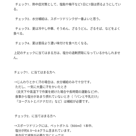
   チェック1．熱中症対策として、塩飴や梅干など1日に1個は摂るようにしてい
る。

   チェック2．水分補給は、スポーツドリンクが一番よいと思う。

   チェック3．夏は冷やし中華、そうめん、ざるうどん、ざるそば、などをよく
食べる。

   チェック4．夏は普段より濃い味付けを食べたくなる。

 上記のチェックに当てはまる方は、塩分の過剰摂取になっているかもしれませ
ん。

 チェック1．に当てはまる方へ

 →じんわりとかく汗の場合は、水分補給のみで十分です。

   ただし、一気に大量に汗をかいたとき

  （炎天下や高温下で作業を続けた場合や長時間の運動など)や、

   食事から塩分があまり摂れていないとき（『パンと牛乳だけ』

   『ヨーグルトとバナナだけ』など）は補給が必要です。

  チェック2．に当てはまる方へ

 →スポーツドリンクには、ペットボトル（500ml）1本中、

   塩分が約0.5～0.6グラム含まれています。

   高血圧で減塩が必要な方にとっては、
