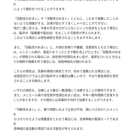
か

 によって検討をつけることができます。

 「回転性のめまい」や「浮動性のめまい」とともに、これまで経験したことの

 ないような頭痛がする、呂律が回らずうまくしゃべることができない、

 物が二重に見える、半身の手足の力が入らないといった症状をともなう場合に
は、脳卒中（脳梗塞や脳出血）をおこした可能性が考えられます。

 このような場合には救急病院を受診されることをおすすめします。

 また、「回転性のめまい」に、片側の耳鳴りや難聴、耳閉感をともなう場合に
は、メニエール病が、寝返りをうったときや棚を見上げたときに「回転性のめま
い」が誘発される場合には、良性発作性頭位めまい症が、風邪をひいたときのよ
うな微熱や頭痛を伴う場合には、前庭神経炎が疑われます。

 これらの病気は、耳鼻科領域の病気ですが、初めて経験される場合には、

 自覚症状だけでは上述の脳卒中との鑑別は難しいので、やはり救急病院を受診

 されることをお勧めします。

 いずれの病気も、治療により数日～数週間にて治癒することが期待できます。

 また、メニエール病や良性発作性頭位めまい症は、半年～数年間隔で反復する
ことがありますが、その場合には耳鼻科や内科で加療することができます。

 「浮動性めまい」に、乗り物酔いのような気分不快、頭に小さめのヘルメット
を

 かぶせられたような頭重感をともなう場合には、自律神経の緊張モードである
交

 感神経の過活動が原因である可能性が考えられます。
