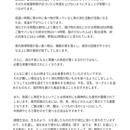
    そのため就寝時間が近づいたら体温を上げないようにすることが安眠へと

    つながります。

    夜遅い時間に胃の中に食べ物が残っていると胃の消化活動が活発になる

    ため、体温が下がりにくくなります。

    消化される時間は食材により異なり、揚げ物の消化にかかる時間は約4時間、

    ご飯やパンなどの炭水化物は2～3時間、脂の少ないたんぱく質(白身魚、卵

    の白身など)は2~3時間、野菜は2時間ほどと言われています。

    胃内停滞時間が長い食べ物は、睡眠の質を落とし、疲労の回復が不十分と

    なる上に朝の食欲が低下してしまいます。

 さらに、消化不良になると胃腸への負担が重くなるだけではなく、

 必要な栄養が吸収されにくくなります。

 どんなに遅くとも22時までにはお食事を終えていただきたいですが、

 それが難しい場合はなるべく消化時間が短いものを食べるようにしましょう。

 どうしても22時を過ぎてから食事をする場合は、牛乳、豆乳、ヨーグルトを温
めたものなど、固形物を避けた食品を選ぶことをおすすめします。

 また、夜遅くに帰宅するということは肉体的にも精神的にも疲労が蓄積されて

 しまいます。疲労回復のためには、肉、魚、卵などのたんぱく質がとても重要

 となります。ご飯は軽く1杯、麺は、いつもの1玉の1/2～2/3にして、

 半熟卵やとろろ等をのせて食べる方法はおすすめです。

 調理方法は、生ものより、火を通したものの方が消化に良いと言われています
ので、火を通し、油をあまり使わない調理法（蒸す・茹でる・煮る）を選ぶこと
をお勧めします。たっぷりの野菜と豆腐を入れたスープ、蒸し野菜などです。
