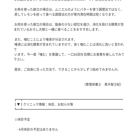
 お魚を使った献立の場合は、ムニエルのようにバターを使う調理法ではなく、

 蒸してレモンを絞って食べる調理法の方が胃内滞在時間は短くなります。

 お肉を使った献立の場合は、脂身の少ない部位を選び、消化を助ける酵素が含
まれているおろし大根と一緒に食べることをおすすめします。

 また、噛むことにより唾液が分泌されます。

 唾液には消化酵素が含まれていますので、良く噛むことは消化に良いと言われ
て

 います。今一度『噛む』を意識して、一口30回を目標にお食事を楽しんでみて
下さい。

 是非、ご自身に合った方法で、できることから少しずつ始めてみませんか。

　　　　　　　　　　　　　　　　　　　　　　（管理栄養士　青木智沙紀）

┏━┳━━━━━━━━━━━━━━━━━━━━━━━━━━━━━━━━

┃▼┃クリニック情報：休診、お知らせ等

┗━┻━━━━━━━━━━━━━━━━━━━━━━━━━━━━━━━━

 ☆休診予定

   ・9月休診の予定はありません
