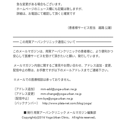
　 急な変更がある場合もございます。

　 ホームページのニュース欄にも記載は致しますが、

 　詳細は、お電話にて確認して頂くと確実です

　　　　　　　　　　　　　　　　　　（患者様サービス担当　越路 公雄）

━━━━━━━━━━━━━━━━━━━━━━━━━━━━━━━━━━

━━ この用賀アーバンクリニック通信について ━━━━━━━━━━━━

━━━━━━━━━━━━━━━━━━━━━━━━━━━━━━━━━━

このメールマガジンは、用賀アーバンクリニックの患者様に、より便利かつ

安心して医療サービスを受けて頂きたいと願い、発行しています。

 メールマガジン内容に関するご意見やお問い合わせ、アドレス追加・変更、

配信中止の際は、お手数ですが以下のメールアドレスまでご連絡下さい。

 ※メールでの医療相談は承っておりません。

〔アドレス追加〕       mm-add@yoga-urban.ne.jp

〔アドレス変更〕       mm-change@yoga-urban.ne.jp

〔配信中止〕           mm-bye@yoga-urban.ne.jp

〔バックナンバー〕     http://www.plata-net.com/blog/yoga/

                  ■ 発行 用賀アーバンクリニック メールマガジン編集部

               Copyright(c)2016 Yoga Urban Clinic。 All rights reserved。