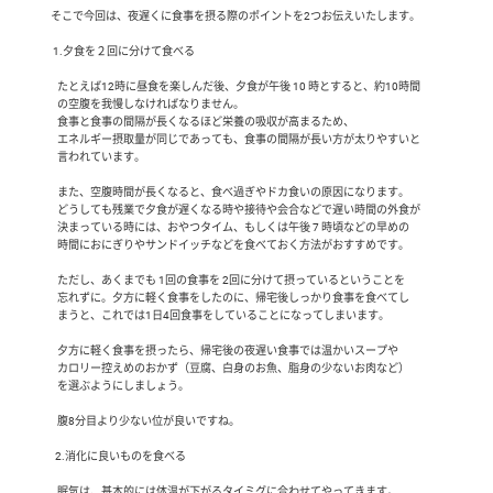
 そこで今回は、夜遅くに食事を摂る際のポイントを2つお伝えいたします。

  1.夕食を２回に分けて食べる

    たとえば12時に昼食を楽しんだ後、夕食が午後 10 時とすると、約10時間

    の空腹を我慢しなければなりません。

    食事と食事の間隔が長くなるほど栄養の吸収が高まるため、

    エネルギー摂取量が同じであっても、食事の間隔が長い方が太りやすいと

    言われています。

    また、空腹時間が長くなると、食べ過ぎやドカ食いの原因になります。

    どうしても残業で夕食が遅くなる時や接待や会合などで遅い時間の外食が

    決まっている時には、おやつタイム、もしくは午後 7 時頃などの早めの

    時間におにぎりやサンドイッチなどを食べておく方法がおすすめです。

    ただし、あくまでも 1回の食事を 2回に分けて摂っているということを

    忘れずに。夕方に軽く食事をしたのに、帰宅後しっかり食事を食べてし

    まうと、これでは1日4回食事をしていることになってしまいます。

    夕方に軽く食事を摂ったら、帰宅後の夜遅い食事では温かいスープや

    カロリー控えめのおかず（豆腐、白身のお魚、脂身の少ないお肉など）

    を選ぶようにしましょう。

    腹8分目より少ない位が良いですね。

   2.消化に良いものを食べる

    眠気は、基本的には体温が下がるタイミグに合わせてやってきます。
