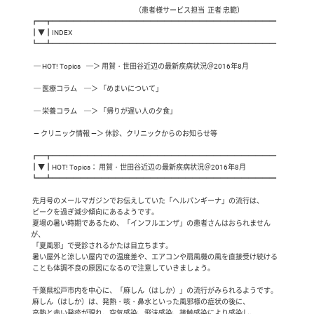
                                                                          （患者様サービス担当  正者 忠範）

┏━┳━━━━━━━━━━━━━━━━━━━━━━━━━━━━━━━━

┃▼┃INDEX

┗━┻━━━━━━━━━━━━━━━━━━━━━━━━━━━━━━━━

  ─ HOT! Topics    ─＞ 用賀・世田谷近辺の最新疾病状況＠2016年8月

  ─ 医療コラム     ─＞ 「めまいについて」

  ─ 栄養コラム     ─＞ 「帰りが遅い人の夕食」

  ― クリニック情報 ―＞ 休診、クリニックからのお知らせ等

┏━┳━━━━━━━━━━━━━━━━━━━━━━━━━━━━━━━━

┃▼┃HOT! Topics： 用賀・世田谷近辺の最新疾病状況＠2016年8月

┗━┻━━━━━━━━━━━━━━━━━━━━━━━━━━━━━━━━

 先月号のメールマガジンでお伝えしていた「ヘルパンギーナ」の流行は、

 ピークを過ぎ減少傾向にあるようです。

 夏場の暑い時期であるため、「インフルエンザ」の患者さんはおられません
が、

 「夏風邪」で受診されるかたは目立ちます。

 暑い屋外と涼しい屋内での温度差や、エアコンや扇風機の風を直接受け続ける

 ことも体調不良の原因になるので注意していきましょう。

 千葉県松戸市内を中心に、「麻しん（はしか）」の流行がみられるようです。

 麻しん（はしか）は、発熱・咳・鼻水といった風邪様の症状の後に、

 高熱と赤い発疹が現れ、空気感染、飛沫感染、接触感染により感染し、
