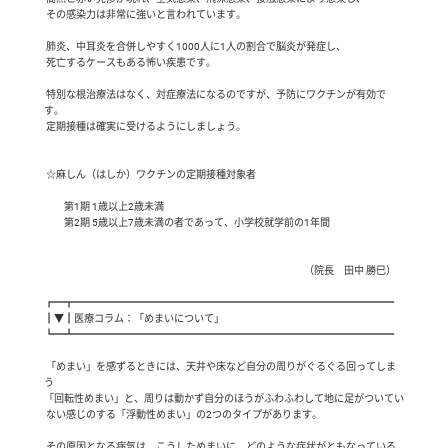
 その感染力は非常に強いと言われています。

 肺炎、中耳炎を合併しやすく1000人に1人の割合で脳炎が発症し、

 死亡するケースもある怖い疾患です。

 特別な根治療法はなく、対症療法になるのですが、予防にワクチンが有効で
す。

 定期接種は確実に受けるようにしましょう。

 ☆麻しん（はしか）ワクチンの定期接種対象者

　　第1期	1歳以上2歳未満

　　第2期	5歳以上7歳未満の者であって、小学校就学前の1年間

　　　　　　　　　　　　　　　　　　　　　　　　　　（院長　田中 勝巳）    

┏━┳━━━━━━━━━━━━━━━━━━━━━━━━━━━━━━━━

┃▼┃医療コラム：「めまいについて」

┗━┻━━━━━━━━━━━━━━━━━━━━━━━━━━━━━━━━

 「めまい」を感ずるときには、天井や床など自分の周りがぐるぐる回ってしま
う

「回転性めまい」と、周りは動かず自分のほうがふわふわして地に足がついてい

 ない感じのする「浮動性めまい」の2つのタイプがあります。

 その原因となる病気は、こうしためまいに、どのような症状がともなっている