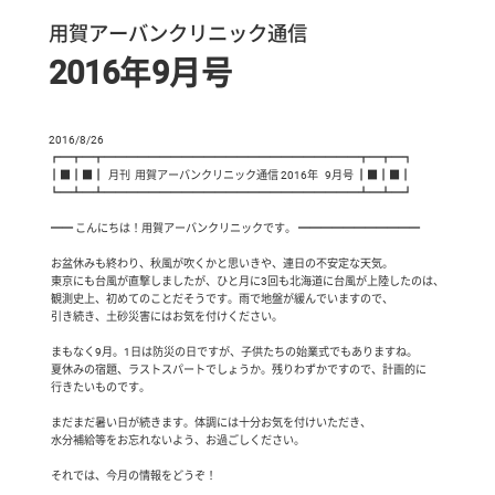
用賀アーバンクリニック通信
2016年9月号
2016/8/26

┏━┳━┳━━━━━━━━━━━━━━━━━━━━━━━┳━┳━┓

┃■┃■┃  月刊  用賀アーバンクリニック通信 2016年   9月号 ┃■┃■┃

┗━┻━┻━━━━━━━━━━━━━━━━━━━━━━━┻━┻━┛

 ━━ こんにちは！用賀アーバンクリニックです。 ━━━━━━━━━━━

 お盆休みも終わり、秋風が吹くかと思いきや、連日の不安定な天気。

 東京にも台風が直撃しましたが、ひと月に3回も北海道に台風が上陸したのは、

 観測史上、初めてのことだそうです。雨で地盤が緩んでいますので、

 引き続き、土砂災害にはお気を付けください。

 まもなく9月。1日は防災の日ですが、子供たちの始業式でもありますね。

 夏休みの宿題、ラストスパートでしょうか。残りわずかですので、計画的に

 行きたいものです。

 まだまだ暑い日が続きます。体調には十分お気を付けいただき、

 水分補給等をお忘れないよう、お過ごしください。

 それでは、今月の情報をどうぞ！  
