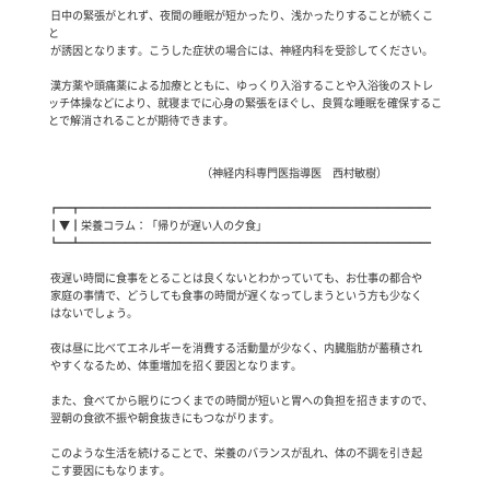
 日中の緊張がとれず、夜間の睡眠が短かったり、浅かったりすることが続くこ
と

 が誘因となります。こうした症状の場合には、神経内科を受診してください。

 漢方薬や頭痛薬による加療とともに、ゆっくり入浴することや入浴後のストレ
ッチ体操などにより、就寝までに心身の緊張をほぐし、良質な睡眠を確保するこ
とで解消されることが期待できます。

                                                                      （神経内科専門医指導医　西村敏樹）

┏━┳━━━━━━━━━━━━━━━━━━━━━━━━━━━━━━━━

┃▼┃栄養コラム：「帰りが遅い人の夕食」

┗━┻━━━━━━━━━━━━━━━━━━━━━━━━━━━━━━━━

 夜遅い時間に食事をとることは良くないとわかっていても、お仕事の都合や

 家庭の事情で、どうしても食事の時間が遅くなってしまうという方も少なく

 はないでしょう。

 夜は昼に比べてエネルギーを消費する活動量が少なく、内臓脂肪が蓄積され

 やすくなるため、体重増加を招く要因となります。

 また、食べてから眠りにつくまでの時間が短いと胃への負担を招きますので、

 翌朝の食欲不振や朝食抜きにもつながります。

 このような生活を続けることで、栄養のバランスが乱れ、体の不調を引き起

 こす要因にもなります。
