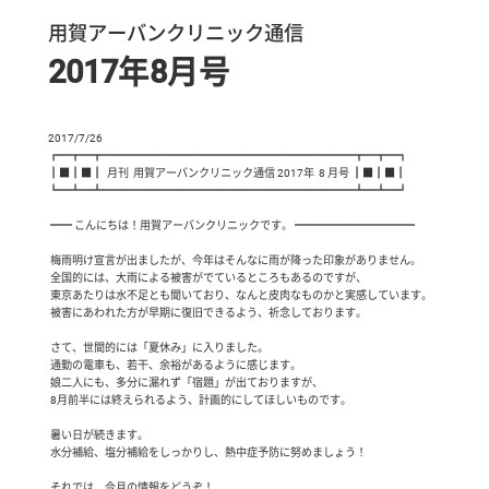
用賀アーバンクリニック通信
2017年8月号
2017/7/26

┏━┳━┳━━━━━━━━━━━━━━━━━━━━━━━┳━┳━┓

┃■┃■┃  月刊  用賀アーバンクリニック通信 2017年  8 月号 ┃■┃■┃

┗━┻━┻━━━━━━━━━━━━━━━━━━━━━━━┻━┻━┛

 ━━ こんにちは！用賀アーバンクリニックです。 ━━━━━━━━━━━

 梅雨明け宣言が出ましたが、今年はそんなに雨が降った印象がありません。

 全国的には、大雨による被害がでているところもあるのですが、

 東京あたりは水不足とも聞いており、なんと皮肉なものかと実感しています。

 被害にあわれた方が早期に復旧できるよう、祈念しております。

 さて、世間的には「夏休み」に入りました。

 通勤の電車も、若干、余裕があるように感じます。

 娘二人にも、多分に漏れず「宿題」が出ておりますが、

 8月前半には終えられるよう、計画的にしてほしいものです。

 暑い日が続きます。

 水分補給、塩分補給をしっかりし、熱中症予防に努めましょう！

 それでは、今月の情報をどうぞ！
