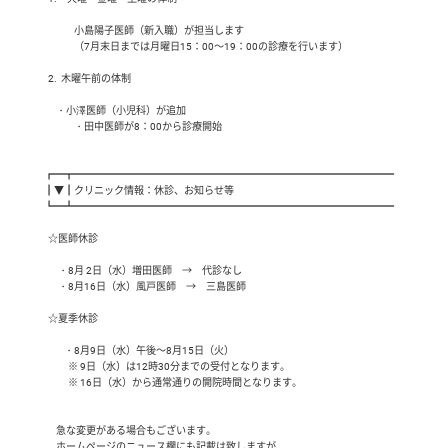
　　　小島陽子医師（新入職）が担当します

　　　（7月末日までは月曜日15：00～19：00の診療を行います）

  2.  木曜午前の体制

      ・小澤医師（小児科）が追加

　　　・田中医師が8：00から診療開始

┏━┳━━━━━━━━━━━━━━━━━━━━━━━━━━━━━━━━

┃▼┃クリニック情報：休診、お知らせ等

┗━┻━━━━━━━━━━━━━━━━━━━━━━━━━━━━━━━━

  ☆医師休診

　  ・8月 2日（水）増田医師　→　代診なし

　  ・8月16日（水）風戸医師　→　三島医師

  ☆夏季休診

　　・8月9日（水）午後～8月15日（火）

　　  ※ 9日（水）は12時30分までの受付となります。

　　  ※ 16日（水）から通常通りの開院時間となります。

　 急な変更がある場合もございます。

　 ホームページのニュース欄にも記載は致しますが、
