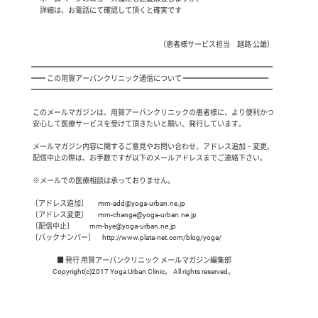
 　詳細は、お電話にて確認して頂くと確実です

　　　　　　　　　　　　　　　　　　（患者様サービス担当　越路 公雄）

━━━━━━━━━━━━━━━━━━━━━━━━━━━━━━━━━━

━━ この用賀アーバンクリニック通信について ━━━━━━━━━━━━

━━━━━━━━━━━━━━━━━━━━━━━━━━━━━━━━━━

 このメールマガジンは、用賀アーバンクリニックの患者様に、より便利かつ

 安心して医療サービスを受けて頂きたいと願い、発行しています。

 メールマガジン内容に関するご意見やお問い合わせ、アドレス追加・変更、

 配信中止の際は、お手数ですが以下のメールアドレスまでご連絡下さい。

 ※メールでの医療相談は承っておりません。

〔アドレス追加〕       mm-add@yoga-urban.ne.jp

〔アドレス変更〕       mm-change@yoga-urban.ne.jp

〔配信中止〕           mm-bye@yoga-urban.ne.jp

〔バックナンバー〕     http://www.plata-net.com/blog/yoga/

                  ■ 発行 用賀アーバンクリニック メールマガジン編集部

               Copyright(c)2017 Yoga Urban Clinic。 All rights reserved。