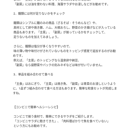
 「副菜」には油を使わない料理、海藻サラダやお浸しなどがお勧めです。

 2．麺類には何が足りないかをチェック

 麺類はシンプルに麺のみの商品（ざるそば・そうめんなど）や、

 具材として卵や焼き豚、ハム、大根おろし、野菜のかき揚げなどが入っている

 商品もあります。「主菜」、「副菜」が揃っているかをチェックして、

 足りないものを加えてみましょう。

 さらに、麺類は塩分が多くなりやすいので、

 味の薄い物や味付けがされていないものをトッピング感覚で追加するのがお勧
めです。

 例えば、「主菜」のトッピングなら温泉卵や納豆、

 「副菜」なら袋野菜やパックの刻みネギなどは味が付いていません。

 3．単品を組み合わせて食べる

 「主食」はおにぎり、「主菜」は焼き魚、「副菜」は青菜のお浸しというよう
に、1品ずつ組み合わせて食べる方法もあります。簡単な和食セットが完成しま
すね。

【コンビニで簡単ヘルシーレシピ】

 コンビニで揃う食材で、簡単にできるサラダをご紹介します。

 「コンビニサラダに飽きてきた」、「肉料理ばかりで魚を食べていない」

 という方にもお勧めです。
