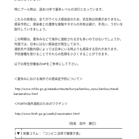
 特にプール熱は、過去10年で最多レベルの流行となっています。

 これらの疾患は、全てがウイルス感染症のため、抗生剤は効果がありません。

 感染予防に、感染者との濃厚な接触やタオルの共有は避け、手洗い、うがいを

 励行していきましょう。

 この時期は、夏休みなどで海外に渡航される方も多いのではないでしょうか。

 外国では、日本にはない感染症が発生しており、

 渡航先や活動内容によっては日本にいる時よりも感染する恐れがあります。

 予防接種を受けることでそれらの危険を小さくすることができます。

 以下の厚生労働省のHPをご参考にして下さい。

 ＜夏休みにおける海外での感染症予防について＞

  http://www.mhlw.go.jp/seisakunitsuite/bunya/kenkou_iryou/kenkou/travel-
kansenshou.html

 ＜FORTH海外渡航のためのワクチン＞

  http://www.forth.go.jp/useful/vaccination.html

                                                                                      （院長　田中　勝巳）

┏━┳━━━━━━━━━━━━━━━━━━━━━━━━━━━━━━━━

┃▼┃栄養コラム：「コンビニ活用で健康夕食」

┗━┻━━━━━━━━━━━━━━━━━━━━━━━━━━━━━━━━
