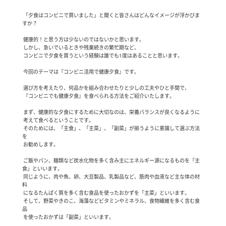
 「夕食はコンビニで買いました」と聞くと皆さんはどんなイメージが浮かびま
すか？

 健康的！と思う方は少ないのではないかと思います。

 しかし、急いでいるときや残業続きの繁忙期など、

 コンビニで夕食を買うという経験は誰でも1度はあることと思います。

 今回のテーマは『コンビニ活用で健康夕食』です。

 選び方を考えたり、何品かを組み合わせたりと少しの工夫やひと手間で、

 『コンビニでも健康夕食』を食べられる方法をご紹介いたします。

 まず、健康的な夕食にするために大切なのは、栄養バランスが良くなるように

 考えて食べるということです。

 そのためには、「主食」、「主菜」、「副菜」が揃うように意識して選ぶ方法
を

 お勧めします。

 ご飯やパン、麺類など炭水化物を多く含み主にエネルギー源になるものを「主
食」といいます。

 同じように、肉や魚、卵、大豆製品、乳製品など、筋肉や血液など主な体の材
料

 になるたんぱく質を多く含む食品を使ったおかずを「主菜」といいます。

 そして、野菜やきのこ、海藻などビタミンやミネラル、食物繊維を多く含む食
品

 を使ったおかずは「副菜」といいます。
