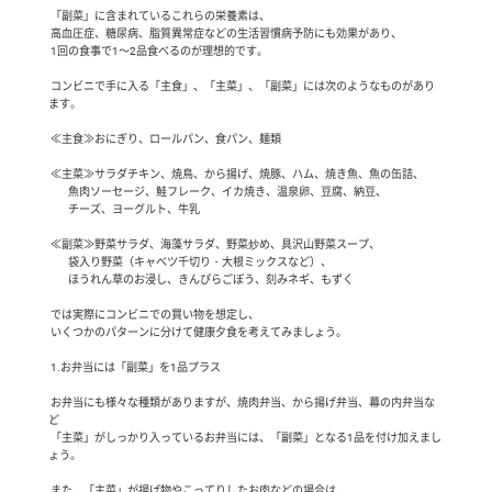
 「副菜」に含まれているこれらの栄養素は、

 高血圧症、糖尿病、脂質異常症などの生活習慣病予防にも効果があり、

 1回の食事で1～2品食べるのが理想的です。

 コンビニで手に入る「主食」、「主菜」、「副菜」には次のようなものがあり
ます。

 ≪主食≫おにぎり、ロールパン、食パン、麺類

 ≪主菜≫サラダチキン、焼鳥、から揚げ、焼豚、ハム、焼き魚、魚の缶詰、

         魚肉ソーセージ、鮭フレーク、イカ焼き、温泉卵、豆腐、納豆、

         チーズ、ヨーグルト、牛乳

 ≪副菜≫野菜サラダ、海藻サラダ、野菜炒め、具沢山野菜スープ、

         袋入り野菜（キャベツ千切り・大根ミックスなど）、

         ほうれん草のお浸し、きんぴらごぼう、刻みネギ、もずく

 では実際にコンビニでの買い物を想定し、

 いくつかのパターンに分けて健康夕食を考えてみましょう。

 1.お弁当には「副菜」を1品プラス

 お弁当にも様々な種類がありますが、焼肉弁当、から揚げ弁当、幕の内弁当な
ど

 「主菜」がしっかり入っているお弁当には、「副菜」となる1品を付け加えまし
ょう。

 また、「主菜」が揚げ物やこってりしたお肉などの場合は、
