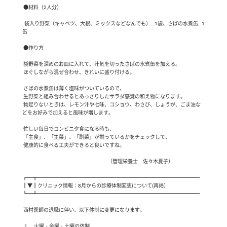
 ●材料（2人分）

  袋入り野菜（キャベツ、大根、ミックスなどなんでも）…1袋、さばの水煮缶…1
缶

 ●作り方

 袋野菜を深めのお皿に入れて、汁気を切ったさばの水煮缶を加える。

 ほぐしながら混ぜ合わせ、きれいに盛り付ける。

 さばの水煮缶は薄く塩味がついているので、

 生野菜と組み合わせるとあっさりしたサラダ感覚の和え物になります。

 物足りないときは、レモン汁や七味、コショウ、わさび、しょうが、ごま油な
どをお好みで加えると風味が増します。

 忙しい毎日でコンビニ夕食になる時も、

 「主食」、「主菜」、「副菜」が揃っているかをチェックして、

 健康的に食べる工夫ができると良いですね。

                                                                                    （管理栄養士　佐々木夏子）

┏━┳━━━━━━━━━━━━━━━━━━━━━━━━━━━━━━━━

┃▼┃クリニック情報：8月からの診療体制変更について(再掲）

┗━┻━━━━━━━━━━━━━━━━━━━━━━━━━━━━━━━━

 西村医師の退職に伴い、以下体制に変更になります。

  1.　火曜・金曜・土曜の体制
