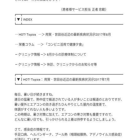
                                                                         （患者様サービス担当  正者 忠範）

┏━┳━━━━━━━━━━━━━━━━━━━━━━━━━━━━━━━━

┃▼┃INDEX

┗━┻━━━━━━━━━━━━━━━━━━━━━━━━━━━━━━━━

  ─ HOT! Topics    ─＞ 用賀・世田谷近辺の最新疾病状況＠2017年8月

  ─ 栄養コラム     ─＞ 「コンビニ活用で健康夕食」

  ― クリニック情報 ―＞ 8月からの診療体制について

  ― クリニック情報 ―＞ 休診、クリニックからのお知らせ等

┏━┳━━━━━━━━━━━━━━━━━━━━━━━━━━━━━━━━

┃▼┃HOT! Topics： 用賀・世田谷近辺の最新疾病状況＠2017年7月

┗━┻━━━━━━━━━━━━━━━━━━━━━━━━━━━━━━━━

 毎日、暑い日が続きますね。

 連日の猛暑で、熱中症で搬送されている人が多いことは報道のとおりですが、

 暑い屋外とエアコンの効き過ぎたひんやりとした屋内の温度差で、

 体調がすぐれない人も多いようです。

 この時期は、暑さ対策に加えて、エアコンの寒さ対策も重要ですので、

 どんなに暑い日でも、引っかけられる上着は持参するようにしましょう。

 さて、感染症の情報です。

 手足口病、ヘルパンギーナ、プール熱（咽頭結膜熱、アデノウイルス感染症）

 が流行しています。
