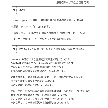
（患者様サービス担当 正者 忠範）
┏━┳━━━━━━━━━━━━━━━━━━━━━━━━━━━━━━━━
┃▼┃INDEX
┗━┻━━━━━━━━━━━━━━━━━━━━━━━━━━━━━━━━
─ HOT! Topics ─＞ 用賀・世田谷近辺の最新疾病状況＠2021年8月
─ 栄養コラム ─＞ 「 口内炎と食事 」
─ 医療コラム ─＞ Dr.大石の簡単医療講話『介護保険サービスについて』
— クリニック情報 —＞ クリニックからのお知らせ等
┏━┳━━━━━━━━━━━━━━━━━━━━━━━━━━━━━━━━
┃▼┃HOT! Topics： 用賀・世田谷近辺の最新疾病状況＠2021年8月
┗━┻━━━━━━━━━━━━━━━━━━━━━━━━━━━━━━━━
COVID-19の流行により医療的非常事態が続いています。
COVID-19に感染しても、東京都の入院率は1割にも満たず、
中等症以上で入院が必要な患者様の行き場がなく、
訪問診療医の懸命な努力がなされている現状です。
必要な酸素も一部薬剤も不足しており、戦う武器がわずかな状況で、
自宅で診療を余儀なくされている現状は、
まさに戦時中の状況と酷似しています。
勿論、コロナ以外の病気の治療や管理も通常通り行わないといけないので、
大部分の医療機関はギリギリの状態で運営しており、
そこに携わっているスタッフの疲弊も相当なものでしょう。
一刻も早く、この感染状況の収束を願いたいものです。