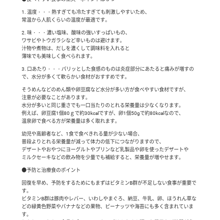
1. 温度・・・熱すぎても冷たすぎても刺激しやすいため、
常温から人肌くらいの温度が最適です。
2. 味・・・濃い塩味、酸味の強いすっぱいもの、
ワサビやトウガラシなど辛いものは避けます。
汁物や煮物は、だしを濃くして調味料を入れると
薄味でも美味しく食べられます。
3. 口あたり・・・パリッとした食感のものは炎症部分にあたると痛みが増すの
で、水分が多くて軟らかい食材がおすすめです。
そうめんなどのめん類や卵豆腐など水分が多い方が食べやすい食材ですが、
注意が必要なことがあります。
水分が多いと同じ重さでも一口当たりのとれる栄養量は少なくなります。
例えば、卵豆腐1個80ｇで約30kcalですが、卵1個50gで約80kcalなので、
温泉卵で食べる方が栄養量は多く取れます。
幼児や高齢者など、1食で食べきれる量が少ない場合、
普段よりとれる栄養量が減って体力の低下につながりますので、
デザートやおやつにヨーグルトやプリンなど乳製品や卵を使ったデザートや
ミルクセーキなどの飲み物を少量でも補給すると、栄養量が増やせます。
●予防と治療食のポイント
回復を早め、予防をするためにもまずはビタミンB群が不足しない食事が重要で
す。
ビタミンB群は豚肉やレバー、いわしやまぐろ、納豆、牛乳、卵、ほうれん草な
どの緑黄色野菜やバナナなどの果物、ピーナッツや海苔にも多く含まれていま
す。