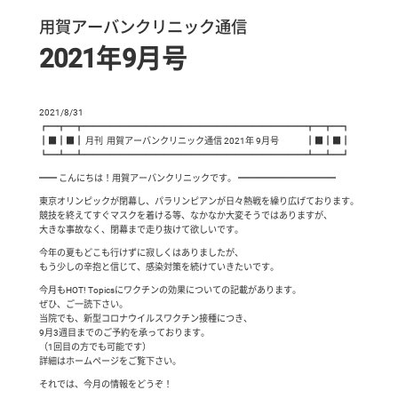
用賀アーバンクリニック通信
2021年9月号
2021/8/31
┏━┳━┳━━━━━━━━━━━━━━━━━━━━━━━━━┳━┳━┓
┃■┃■┃ 月刊 用賀アーバンクリニック通信 2021年 9月号 ┃■┃■┃
┗━┻━┻━━━━━━━━━━━━━━━━━━━━━━━━━┻━┻━┛
━━ こんにちは！用賀アーバンクリニックです。 ━━━━━━━━━━━
東京オリンピックが閉幕し、パラリンピアンが日々熱戦を繰り広げております。
競技を終えてすぐマスクを着ける等、なかなか大変そうではありますが、
大きな事故なく、閉幕まで走り抜けて欲しいです。
今年の夏もどこも行けずに寂しくはありましたが、
もう少しの辛抱と信じて、感染対策を続けていきたいです。
今月もHOT! Topicsにワクチンの効果についての記載があります。
ぜひ、ご一読下さい。
当院でも、新型コロナウイルスワクチン接種につき、
9月3週目までのご予約を承っております。
（1回目の方でも可能です）
詳細はホームページをご覧下さい。
それでは、今月の情報をどうぞ！