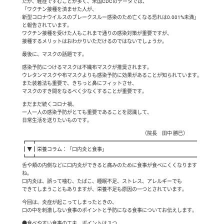
たが、軽症ですむことが多く、米国CDCのデータでは、
「ワクチン接種を済ませた人が、
新型コロナウイルスのブレークスルー感染のため亡くなる恐れは0.001%未満」
と報告されています。
ワクチン接種を受けた人もこれまで通りの感染対策が重要ですが、
接種するメリットはおわかりいただけるのではないでしょうか。
最後に、マスクの話題です。
感染予防につけるマスクは不織布マスクが推奨されます。
ウレタンマスクや布マスクよりも感染予防に効果があることが知られています。
また装着法も重要で、きちっと鼻にフィットさせ、
マスクのすき間をなるべく少なくすることが重要です。
まだまだ続くコロナ禍、
一人一人の感染予防がとても重要であることを認識して、
日常生活を送りたいものです。
（院長 田中 勝巳）
┏━┳━━━━━━━━━━━━━━━━━━━━━━━━━━━━━━━━
┃▼┃栄養コラム：「口内炎と食事」
┗━┻━━━━━━━━━━━━━━━━━━━━━━━━━━━━━━━━
舌や頬の内側などに口内炎ができると痛みのために食事が食べにくくなります
ね。
口内炎は、誤って噛む、たばこ、睡眠不足、ストレス、アレルギーでも
できてしまうこともありますが、栄養不足も原因の一つとされています。
今回は、炎症が起こってしまったときの、
口の中を刺激しない食事のポイントと予防になる食事についてお伝えします。
●食べやすい食事の工夫 ポイントは３つ