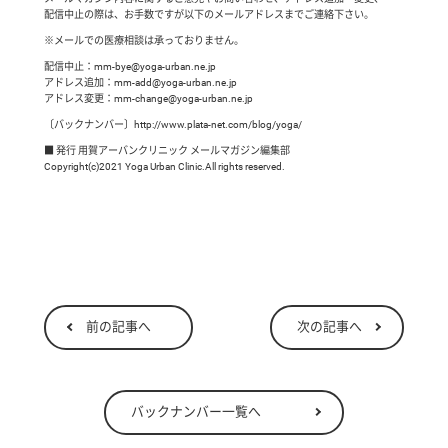
配信中止の際は、お手数ですが以下のメールアドレスまでご連絡下さい。
※メールでの医療相談は承っておりません。
配信中止：mm-bye@yoga-urban.ne.jp
アドレス追加：mm-add@yoga-urban.ne.jp
アドレス変更：mm-change@yoga-urban.ne.jp
〔バックナンバー〕http://www.plata-net.com/blog/yoga/
■ 発行 用賀アーバンクリニック メールマガジン編集部
Copyright(c)2021 Yoga Urban Clinic.All rights reserved.
前の記事へ
次の記事へ
バックナンバー一覧へ