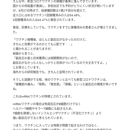
そんな中、新型コロナワクチンの接種が着実に進んできています。
国からの供給量が激減し、世田谷区でも予約がとりにくい状況が続いています
が、8月27日時点で、総接種回数は1億2千回分を超えて、
全人口に占めるワクチン1回接種済みの人は54.48%、
2回接種済みの人は43.47%と報告されています。
普段、診療をしていても、ワクチンをすでに接種済みの患者さんが増えてきまし
た。
「ワクチン接種後、ほとんど副反応がなかったのだけど、
きちんと効果がでるのかとても心配です・・」
と聞かれることがありますが、
結論から言うと、
「副反応の差と抗体獲得には相関関係がないので、
副反応がなかった人もしっかりと抗体がついているので大丈夫ですよ。」
とお答えしています。
海外からの研究報告でも、きちんと証明されています。
そうした話題がでる程、他のワクチンと比べても新型コロナワクチンは、
「接種部の痛み」「発熱」「倦怠感」「頭痛」といった副反応の頻度が多いです
ね。
これはmRNAワクチンの特徴とされています。
mRNAワクチンの場合は免疫反応がB細胞だけでなく
ヘルパーT細胞やキラーT細胞にも起きるため、
T細胞を誘導しないインフルエンザワクチン（不活化ワクチン）より
強い副反応がでると考えられています。
つまり、ワクチンに入っている物質が問題で起きるわけではなく、