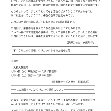
しかし、これらの食品を食べていても、ごはんやめん類、お菓子など糖質が多い
食事やアルコール、精神的・肉体的な疲労、睡眠不足でも消耗する栄養素です。
だからといって、まとめてとっても水溶性のビタミンなので余分なものは
尿に排泄されてしまうので、毎食の食事が重要なのです。
このコロナ禍を元気に過ごすにもビタミンB群は重要です。
口内炎は、栄養不足を教えてくれる症状のひとつでもあります。
ついつい食べやすさ重視の食事や、忙しくて食事を抜いてしまったりする方は、
口内炎ができた時は、食事を見直すサインと思っていただくと良いと思います。
（管理栄養士 蛯原 啓子)
┏━┳━━━━━━━━━━━━━━━━━━━━━━━━━━━━━━━━
┃▼┃クリニック情報：クリニックからのお知らせ等
┗━┻━━━━━━━━━━━━━━━━━━━━━━━━━━━━━━━━
☆休診
・大石大輔医師
9月15日（水）午後休診 → 代診 半田医師
9月18日（土）休診 → 代診 中村医師
（患者様サービス担当 松葉 広昭）
━━━━━━━━━━━━━━━━━━━━━━━━━━━━━━━━━━
━━ この用賀アーバンクリニック通信について ━━━━━━━━━━━━
━━━━━━━━━━━━━━━━━━━━━━━━━━━━━━━━━━
このメールマガジンは、用賀アーバンクリニックの患者様に、より便利かつ
安心して医療サービスを受けて頂きたいと願い、発行しています。
メールマガジン内容に関するご意見やお問い合わせ、アドレス追加・変更、