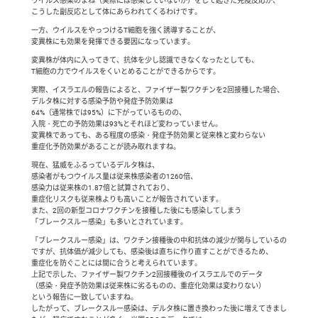
ウイルス感染のまね（実際には感染していないが）をして起きた免疫反応が、
こうした副反応として体にあらわれてくるわけです。
一方、ウイルスをやっつけるT細胞を強く誘導することが、
変異株にも効果を発揮できる要因になっています。
変異株が体内に入ってきて、抗体を少し認識できなくなったとしても、
T細胞の力でウイルスをくいとめることができるからです。
実際、イスラエルの報告によると、ファイザー製ワクチンを2回接種した場合、
デルタ株に対する感染予防や発症予防効果は
64%（通常株では95%）に下がっているものの、
入院・死亡の予防効果は93%とそれほど変わっていません。
変異株であっても、ある程度の感染・発症予防効果と従来株と変わらない
重症化予防効果があることが読み取れますね。
現在、猛威をふるっているデルタ株は、
感染者がもつウイルス量は従来株感染者の1260倍、
感染力は従来株の1.87倍と試算されており、
重症化リスクも従来株よりも高いことが報告されています。
また、2回の新型コロナワクチンを接種した後にも感染してしまう
「ブレークスルー感染」も多いとされています。
「ブレークスルー感染」は、ワクチン接種後の中和抗体の減少が関与しているの
ですが、抗体価が減少しても、感染後は直ちに作り直すことができるため、
重症化を防ぐことには間に合うと考えられています。
上記で示した、ファイザー製ワクチン2回接種後のイスラエルでのデータ
（感染・発症予防効果は従来株に劣るものの、重症化効果は変わりない）
という報告に一致していますね。
したがって、ブレークスルー感染は、デルタ株に置き換わった後に増えてきまし