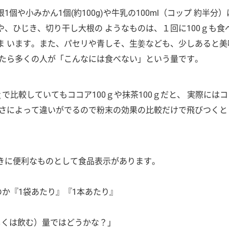
1個や小みかん1個(約100g)や牛乳の100ml（コップ 約半分
や、ひじき、切り干し大根の ようなものは、１回に100ｇも食
ま います。また、パセリや青しそ、生姜なども、少しあると美
されたら多くの人が「こんなには食べない」という量です。
ｇで比較していてもココア100ｇや抹茶100ｇだと、 実際には
濃さによって違いがでるので粉末の効果の比較だけで飛びつくと
きに便利なものとして食品表示があります。
、
のか『1袋あたり』『1本あたり』
しくは飲む）量ではどうかな？」