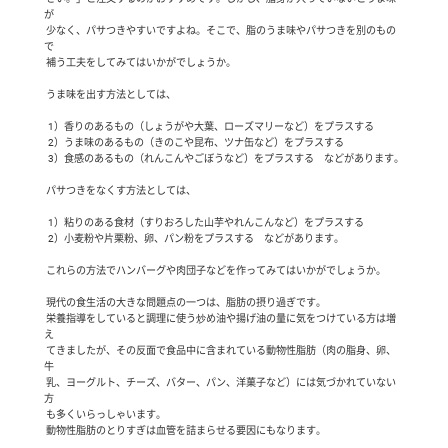
が

 少なく、パサつきやすいですよね。そこで、脂のうま味やパサつきを別のもの
で

 補う工夫をしてみてはいかがでしょうか。

 うま味を出す方法としては、

  1）香りのあるもの（しょうがや大葉、ローズマリーなど）をプラスする

  2）うま味のあるもの（きのこや昆布、ツナ缶など）をプラスする

  3）食感のあるもの（れんこんやごぼうなど）をプラスする　などがあります。

 パサつきをなくす方法としては、

  1）粘りのある食材（すりおろした山芋やれんこんなど）をプラスする　

  2）小麦粉や片栗粉、卵、パン粉をプラスする　などがあります。　

 これらの方法でハンバーグや肉団子などを作ってみてはいかがでしょうか。

 現代の食生活の大きな問題点の一つは、脂肪の摂り過ぎです。

 栄養指導をしていると調理に使う炒め油や揚げ油の量に気をつけている方は増
え

 てきましたが、その反面で食品中に含まれている動物性脂肪（肉の脂身、卵、
牛

 乳、ヨーグルト、チーズ、バター、パン、洋菓子など）には気づかれていない
方

 も多くいらっしゃいます。

 動物性脂肪のとりすぎは血管を詰まらせる要因にもなります。
