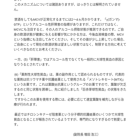
 このメカニズムについては諸説ありますが、はっきりとは解明されていませ
ん。

 禁酒をしてもMCVが正常化するまでには2～4ヵ月かかります。「γ(ガンマ)-
GTP」というアルコール性肝障害の指標がありますが、これだけではなく、
MCVにも注目すると、その人のアルコール摂取状態が推測できるのです。ご自
身の飲酒状態が健康に与える影響が気にかかる方は、今後血液検査の際、MCV
という指標にも注目してみてください。そしてその値が少し上昇していた場合、
ご自身にとって現在の飲酒状態は望ましい状態ではなく、制限する方向に考えて
いくべきなのだとお考えください。

 一方、(5)「肝障害」ではアルコール性でなくても一般的に大球性貧血の原因と
なりうるとされています。

 (6)「薬剤性大球性貧血」は、薬の副作用として認められるものですが、代表的
な薬剤は抗リウマチ薬や抗腫瘍薬として使用される「メソトレキセート(MTX)」
というお薬です。これは葉酸拮抗薬というグループのお薬ですので、葉酸が欠乏
するのと同じ状態を誘導し、先に紹介しました「巨赤芽球性貧血」の状態をきた
します。

 ですからこのお薬を使用する際には、必要に応じて適宜葉酸を補充しながら治
療が行われます。

 最近ではチロシンキナーゼ阻害薬という分子標的抗腫瘍薬のいくつかで大球性
貧血となることが報告されているようですが、専門的になりすぎるので割愛しま
す。

                                                                                               (副院長 増田 浩三）
