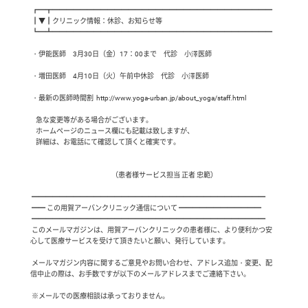
 ┏━┳━━━━━━━━━━━━━━━━━━━━━━━━━━━━━━━━

 ┃▼┃クリニック情報：休診、お知らせ等

 ┗━┻━━━━━━━━━━━━━━━━━━━━━━━━━━━━━━━━

 ・伊能医師　3月30日（金）17：00まで　代診　小澤医師

 ・増田医師　4月10日（火）午前中休診　代診　小澤医師

 ・最新の医師時間割  http://www.yoga-urban.jp/about_yoga/staff.html

    急な変更等がある場合がございます。

    ホームページのニュース欄にも記載は致しますが、

    詳細は、お電話にて確認して頂くと確実です。

                                                           （患者様サービス担当 正者 忠範）

 ━━━━━━━━━━━━━━━━━━━━━━━━━━━━━━━━━━

 ━━ この用賀アーバンクリニック通信について ━━━━━━━━━━━━

 ━━━━━━━━━━━━━━━━━━━━━━━━━━━━━━━━━━

 このメールマガジンは、用賀アーバンクリニックの患者様に、より便利かつ安
心して医療サービスを受けて頂きたいと願い、発行しています。

 メールマガジン内容に関するご意見やお問い合わせ、アドレス追加・変更、配
信中止の際は、お手数ですが以下のメールアドレスまでご連絡下さい。

 ※メールでの医療相談は承っておりません。
