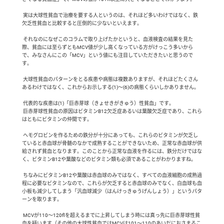
 実は大球性貧血で治療を要する人というのは、それほど多いわけではなく、鉄
欠乏性貧血と比較すると圧倒的に少ないといえます。

 それなのになぜこのコラムで取り上げたかというと、血液検査の結果を見た
際、貧血には至らずともMCV値が少し高くなっている方がけっこう多いから
で、みなさんにこの「MCV」という値にも注目していただきたいと思うので
す。

 大球性貧血のパターンをとる疾患や病態は複数ありますが、それほどたくさん
あるわけではなく、これからお示しする(1)～(6)の病態くらいしかありません。

 代表的な疾患は(1)「巨赤芽球（きょせきがきゅう）性貧血」です。

 巨赤芽球性貧血の原因はビタミンB12欠乏症あるいは葉酸欠乏症であり、これら
はともにビタミンの仲間です。

 ヘモグロビンを作るための鉄分が十分にあっても、これらのビタミンが欠乏し
ていると赤血球が骨髄のなかで成熟することができないため、正常な赤血球が供
給されず貧血となります。このことから正常な血液を作るには、鉄分だけではな
く、ビタミンB12や葉酸などのビタミン類も必須であることがわかりますね。

 ちなみにビタミンB12や葉酸は赤血球のみではなく、すべての血液細胞の成熟過
程に必要なビタミンなので、これらが欠乏すると赤血球のみでなく、白血球も血
小板も減少してしまう「汎血球減少（はんけっきゅうげんしょう）」というパタ
ーンを取ります。

 MCVが110～120flを超えるまでに上昇してしまう時には真っ先に巨赤芽球性貧
血を疑います（その他の大球性貧血ではMCVは101～110のあいだにおさまるこ