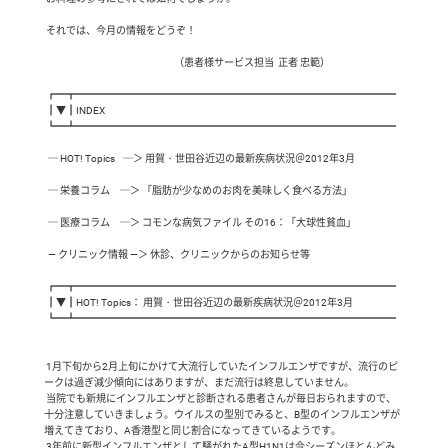
 それでは、今月の情報をどうぞ！

                       　　                                （患者様サービス担当  正者 忠範）

 ┏━┳━━━━━━━━━━━━━━━━━━━━━━━━━━━━━━━━

 ┃▼┃INDEX

 ┗━┻━━━━━━━━━━━━━━━━━━━━━━━━━━━━━━━━

  ─ HOT! Topics    ─＞ 用賀・世田谷近辺の最新疾病状況＠2012年3月

  ─ 栄養コラム     ─＞ 「脂肪が少なめのお肉を美味しく食べる方法」

  ─ 医療コラム     ─＞ コモンな病気ファイル その16：「大球性貧血」

  ― クリニック情報 ―＞ 休診、クリニックからのお知らせ等

 ┏━┳━━━━━━━━━━━━━━━━━━━━━━━━━━━━━━━━

 ┃▼┃HOT! Topics： 用賀・世田谷近辺の最新疾病状況＠2012年3月

 ┗━┻━━━━━━━━━━━━━━━━━━━━━━━━━━━━━━━━

 1月下旬から2月上旬にかけて大流行していたインフルエンザですが、流行のピ
ークは過ぎ減少傾向にはありますが、まだ流行は終息していません。

 当院でも新規にインフルエンザと診断される患者さんが毎日おられますので、
十分注意していきましょう。ウイルスの型別でみると、B型のインフルエンザが
増えてきており、A香港型と同じ割合になってきているようです。

 3年前に新型インフルエンザとして騒がれたA型H1N1は今シーズンほとんどみ