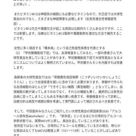
とが多い）。

 またビタミンB12は神経系の細胞にも必要なビタミンなので、欠乏症では大球性
貧血のみでなく、さまざまな神経障害も出現します（亜急性連合性脊髄変性
症）。

 ビタミンB12欠乏や葉酸欠乏が起こる原因は比較的たくさんあるのですが、ここ
では割愛します。治療はビタミンB12製剤や葉酸製剤を適切な方法で補充するこ
とです。

 女性に多く発症する「橋本病」という自己免疫性疾患を代表とする

 （2）「甲状腺機能低下症」では、血液検査をしてみると、一部の患者さんで大
球性貧血を来していることがあります。甲状腺機能低下症で大球性貧血となるメ
カニズムについてはよく解明されていません。甲状腺ホルモンを内服すれば改善
します。

 高齢者の大球性貧血では(3)「骨髄異形成症候群（こつずいいけいせいしょうこ
うぐん）」という血液疾患を疑いに含めておく必要があります。骨髄中で作られ
る血液細胞のほとんどが「できそこない細胞（異型細胞）」となってしまい、血
液細胞の数が減ってしまうのみでなく、それらの機能も悪く、最終的には急性白
血病に至ってしまうこともある予後の悪い疾患です。骨髄検査を行って診断し、
治療方針は病型や病期分類を考慮して専門医によって検討されるべき疾患です。

 そして、今回是非みなさんにご紹介したい大球性貧血の原因疾患は(4)「アルコ
ール依存症alcoholism）」です。「依存症」といえるほどの日常的なアルコール
多飲状態では、実際MCVが上昇し、貧血を呈していることがあります。

 依存症ではないまでも、日常的にアルコールを摂取している方の場合、明らか
な貧血はなくてもMCVは軽度上昇（101～110fl）していることがしばしばあり
ます。
