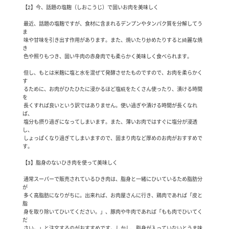
【2】今、話題の塩麹（しおこうじ）で固いお肉を美味しく

 最近、話題の塩麹ですが、食材に含まれるデンプンやタンパク質を分解してう
ま

 味や甘味を引き出す作用があります。また、焼いたり炒めたりすると綺麗な焼
き

 色や照りもつき、固い牛肉の赤身肉でも柔らかく美味しく食べられます。

 但し、もとは米麹に塩と水を混ぜて発酵させたものですので、お肉を柔らかく
す

 るために、お肉がひたひたに浸かるほど塩糀をたくさん使ったり、漬ける時間
を

 長くすれば良いという訳ではありません。使い過ぎや漬ける時間が長くなれ
ば、

 塩分も摂り過ぎになってしまいます。また、薄いお肉ではすぐに塩分が浸透
し、

 しょっぱくなり過ぎてしまいますので、固まり肉など厚めのお肉がおすすめで
す。

【3】脂身のないひき肉を使って美味しく

 通常スーパーで販売されているひき肉は、脂身と一緒にひいているため脂肪分
が

 多く高脂肪になりがちに。出来れば、お肉屋さんに行き、鶏肉であれば「皮と
脂

 身を取り除いてひいてください。」、豚肉や牛肉であれば「もも肉でひいてく
だ

 さい。」と注文するのがおすすめです。しかし、脂身が入っていないとうま味