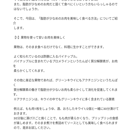
 また、脂肪が少なめのお肉だと固くて食べにくいという方もいらっしゃるので

 はないでしょうか。

 そこで、今回は、「脂肪が少なめのお肉を美味しく食べる方法」についてご紹
介

 します。

【1】果物を使って安いお肉を美味しく

 果物は、そのまま食べるだけでなく、料理に生かすことができます。

 よく知られているのは酢豚に入るパイナップル。

 パイナップルに含まれているプロメラインというたんぱく質分解酵素が、お肉
を

 柔らかくしてくれます。

 その他に身近な果物であれば、グリーンキウイにもアクチニジンというたんぱ
く

 質分解酵素の働きで脂肪分が少ないお肉も柔らかくして消化を促進してくれま
す。

 ※アクチニジンは、キウイの中でもグリーンキウイに多く含まれている酵素

 例えば、もも肉1枚をしょうゆ、酒、おろしたキウイ1/2個と一緒に30分漬けて

 おきます。

 30分後に漬け汁ごと焼くことで、もも肉が柔らかくなり、プリップリッの食感

 が楽しめます。そのまま煮汁を煮詰めてソースとしても美味しく食べられます

 ので、是非お試しください。
