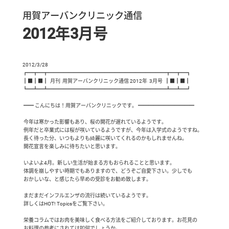
用賀アーバンクリニック通信
2012年3月号
2012/3/28

┏━┳━┳━━━━━━━━━━━━━━━━━━━━━━━┳━┳━┓

┃■┃■┃  月刊  用賀アーバンクリニック通信 2012年  3月号  ┃■┃■┃

┗━┻━┻━━━━━━━━━━━━━━━━━━━━━━━┻━┻━┛

 ━━ こんにちは！用賀アーバンクリニックです。 ━━━━━━━━━━━

 今年は寒かった影響もあり、桜の開花が遅れているようです。

 例年だと卒業式には桜が咲いているようですが、今年は入学式のようですね。

 長く待った分、いつもよりも綺麗に咲いてくれるのかもしれませんね。

 開花宣言を楽しみに待ちたいと思います。

 いよいよ4月。新しい生活が始まる方もおられることと思います。

 体調を崩しやすい時期でもありますので、どうぞご自愛下さい。少しでも

 おかしいな、と感じたら早めの受診をお勧め致します。

 まだまだインフルエンザの流行は続いているようです。

 詳しくはHOT! Topicsをご覧下さい。

 栄養コラムではお肉を美味しく食べる方法をご紹介しております。お花見の

 お料理の参考にされては如何でしょうか。
