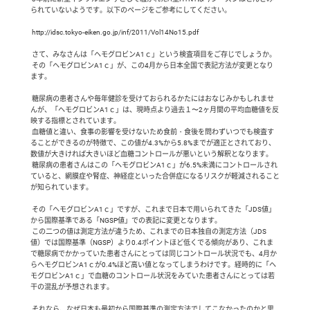
られていないようです。以下のページをご参考にしてください。

 http://idsc.tokyo-eiken.go.jp/inf/2011/Vol14No15.pdf

 さて、みなさんは「ヘモグロビンA1ｃ」という検査項目をご存じでしょうか。

 その「ヘモグロビンA1ｃ」が、この4月から日本全国で表記方法が変更となり
ます。

 糖尿病の患者さんや毎年健診を受けておられるかたにはおなじみかもしれませ
んが、「ヘモグロビンA1ｃ」は、現時点より過去１〜2ヶ月間の平均血糖値を反
映する指標とされています。

 血糖値と違い、食事の影響を受けないため食前・食後を問わずいつでも検査す
ることができるのが特徴で、この値が4.3%から5.8%までが適正とされており、
数値が大きければ大きいほど血糖コントロールが悪いという解釈となります。

 糖尿病の患者さんはこの「ヘモグロビンA1ｃ」が6.5%未満にコントロールされ
ていると、網膜症や腎症、神経症といった合併症になるリスクが軽減されること
が知られています。

 その「ヘモグロビンA1ｃ」ですが、これまで日本で用いられてきた「JDS値」
から国際基準である「NGSP値」での表記に変更となります。

 この二つの値は測定方法が違うため、これまでの日本独自の測定方法（JDS
値）では国際基準（NGSP）より0.4ポイントほど低くでる傾向があり、これま
で糖尿病でかかっていた患者さんにとっては同じコントロール状況でも、4月か
らヘモグロビンA1ｃが0.4%ほど高い値となってしまうわけです。経時的に「ヘ
モグロビンA1ｃ」で血糖のコントロール状況をみていた患者さんにとっては若
干の混乱が予想されます。

 それなら、なぜ日本も最初から国際基準の測定方法でしてこなかったのかと思