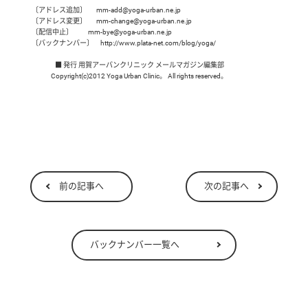
 〔アドレス追加〕       mm-add@yoga-urban.ne.jp

 〔アドレス変更〕       mm-change@yoga-urban.ne.jp

 〔配信中止〕           mm-bye@yoga-urban.ne.jp

 〔バックナンバー〕     http://www.plata-net.com/blog/yoga/

                  ■ 発行 用賀アーバンクリニック メールマガジン編集部

               Copyright(c)2012 Yoga Urban Clinic。 All rights reserved。                   
前の記事へ
次の記事へ
バックナンバー一覧へ