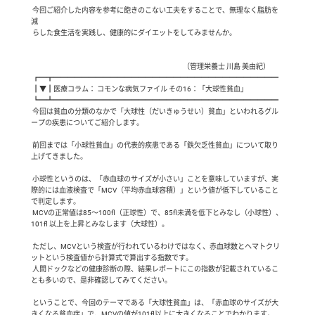
 今回ご紹介した内容を参考に飽きのこない工夫をすることで、無理なく脂肪を
減

 らした食生活を実践し、健康的にダイエットをしてみませんか。

   　　　　　　　　　　　　　　　　　　　　　（管理栄養士 川島 美由紀）

 ┏━┳━━━━━━━━━━━━━━━━━━━━━━━━━━━━━━━━

 ┃▼┃医療コラム： コモンな病気ファイル その16：「大球性貧血」

 ┗━┻━━━━━━━━━━━━━━━━━━━━━━━━━━━━━━━━

 今回は貧血の分類のなかで「大球性（だいきゅうせい）貧血」といわれるグル
ープの疾患についてご紹介します。

 前回までは「小球性貧血」の代表的疾患である「鉄欠乏性貧血」について取り
上げてきました。

 小球性というのは、「赤血球のサイズが小さい」ことを意味していますが、実
際的には血液検査で「MCV（平均赤血球容積）」という値が低下していること
で判定します。

 MCVの正常値は85～100fl（正球性）で、85fl未満を低下とみなし（小球性）、
101fl 以上を上昇とみなします（大球性）。

 ただし、MCVという検査が行われているわけではなく、赤血球数とヘマトクリ
ットという検査値から計算式で算出する指数です。

 人間ドックなどの健康診断の際、結果レポートにこの指数が記載されているこ
とも多いので、是非確認してみてください。

 ということで、今回のテーマである「大球性貧血」は、「赤血球のサイズが大
きくなる貧血症」で、MCVの値が101fl以上に大きくなることでわかります。
