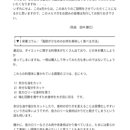
いたくなりますね・・・。

 いずれにせよ、この4月からは、このあたりのご説明をさせていただくことにな
るかと思いますので、このメルマガをお読みの皆様は先行してお知りおき下さ
い。

                                                                                               （院長　田中 勝巳）

 ┏━┳━━━━━━━━━━━━━━━━━━━━━━━━━━━━━━━━

 ┃▼┃栄養コラム：「脂肪が少なめのお肉を美味しく食べる方法」

 ┗━┻━━━━━━━━━━━━━━━━━━━━━━━━━━━━━━━━

 最近は、ダイエットに関する料理本がたくさん出ており、どの本を購入しよう
か

 迷ってしまいますね。一冊は購入して作ってみた方も多いのではないでしょう
か。

 これらの料理本に書かれている調理のコツは、主に４つ。

  1）余分な油をカット　 

  2）余分な塩分をカット

  3）低カロリーな食材を使う

  4）噛む回数を増やすため食材を大き目に切る　です。

 余分な油や塩分をカットしたり、食材の切り方を変えることは習慣化しやすい

 という方は多いようですが、低カロリーな食材ばかりだと飽きてしまうという

 話も伺います。

 確かに、低カロリーなささみ肉や赤身肉ばかり食べていると、たまには柔らか

 くて美味しい霜降り肉も食べたい！と思うこともありますよね。
