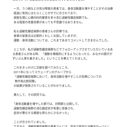
  一方、うつ病などの気分障害の患者では、身体活動量を増やすことがその治療

  経過に有効にはたらくことがすでに示されており、

  病態生理に心療内科的要素を多々含む過敏性腸症候群でも、

  ある程度の改善効果があっても不思議ではありません。　

  私も過敏性腸症候群の患者さんの診療では、

  食事の留意点は比較的くわしくお話していますが、

  運動・身体活動については、これまであまりコメントしてきませんでした。　

  ところが、私が過敏性腸症候群などでフォローアップさせていただいているあ
る患者さんがある時、 「運動を積極的にするようになったら、おなかの調子が
ずいぶん落ち着きました」ということを教えてくれました。

  これをきっかけに文献を調べてみたところ、

  2011年になってスウェーデンのグループから

  「過敏性腸症候群において、身体活動を増やすことの効果についての

    無作為比較試験」

  の結果が発表されていることがわかりました。

  果たして、その研究では、

「身体活動量を増やした群では、対照群と比較して、

  過敏性腸症候群の消化器症状が有意に改善され、

  症状が悪化する頻度も明らかに少なかった」

  ことが示されていました。

  ですから、過敏性腸症候群の患者さんには、安全で有効な治療法の一つとし