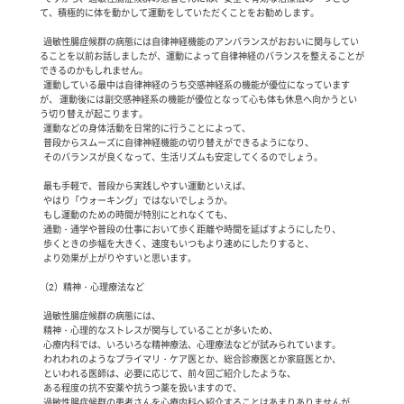
て、積極的に体を動かして運動をしていただくことをお勧めします。

  過敏性腸症候群の病態には自律神経機能のアンバランスがおおいに関与してい
ることを以前お話しましたが、運動によって自律神経のバランスを整えることが
できるのかもしれません。

  運動している最中は自律神経のうち交感神経系の機能が優位になっています
が、 運動後には副交感神経系の機能が優位となって心も体も休息へ向かうとい
う切り替えが起こります。

  運動などの身体活動を日常的に行うことによって、

  普段からスムーズに自律神経機能の切り替えができるようになり、

  そのバランスが良くなって、生活リズムも安定してくるのでしょう。

  最も手軽で、普段から実践しやすい運動といえば、

  やはり「ウォーキング」ではないでしょうか。　

  もし運動のための時間が特別にとれなくても、

  通勤・通学や普段の仕事において歩く距離や時間を延ばすようにしたり、

  歩くときの歩幅を大きく、速度もいつもより速めにしたりすると、

  より効果が上がりやすいと思います。

（2）精神・心理療法など

  過敏性腸症候群の病態には、

  精神・心理的なストレスが関与していることが多いため、

  心療内科では、いろいろな精神療法、心理療法などが試みられています。

  われわれのようなプライマリ・ケア医とか、総合診療医とか家庭医とか、

  といわれる医師は、必要に応じて、前々回ご紹介したような、

  ある程度の抗不安薬や抗うつ薬を扱いますので、

  過敏性腸症候群の患者さんを心療内科へ紹介することはあまりありませんが、
