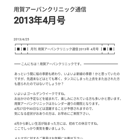
用賀アーバンクリニック通信
2013年4月号
2013/4/25

┏━┳━┳━━━━━━━━━━━━━━━━━━━━━━━┳━┳━┓

┃■┃■┃  月刊  用賀アーバンクリニック通信 2013年  4月号  ┃■┃■┃

┗━┻━┻━━━━━━━━━━━━━━━━━━━━━━━┻━┻━┛

 ━━ こんにちは！用賀アーバンクリニックです。 ━━━━━━━━━━━

 あっという間に桜の季節も終わり、いよいよ新緑の季節！かと思っていたの

 ですが、先週末などはとても寒く、タンスにしまった上衣をまた出された方

 も居られたのではないでしょうか？

 いよいよゴールデンウイークですね。

 お出かけの予定などを組まれて、楽しみにされている方も多いかと思います。

 用賀アーバンクリニックはカレンダー通りの開院となります。

 4月27日や30日などは混雑することが予想されますので、

 気になる症状がおありの方は、お早めにご来院下さい。

 4月から新しい生活が始まった方には、初めての休日ですね。

 ここでしっかり英気を養いましょう。

 メルマガに対するご意見はお気軽にお寄せ下さい。
