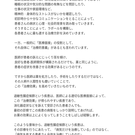
  睡眠の状況や気分的な問題の有無などを問診したり、

  仕事の状況や家庭環境など、

  精神的・身体的なストレスがないかを確認したり、

  初診時から十分なコミュニケーションをとることによって、

  患者さんの病状と心理・社会的背景を読み取っていきます。

  そうすることによって、ラポールを構築し、

  各患者さんに最も適する治療方針を決めていきます。　　　　

  一方、一般的に「医療面接」の役割として、

  それ自体に「治療的意義」があるとも言われています。

  医師が患者の訴えにじっくり耳を傾け、

  良好な患者-医師関係が構築されるだけでも、薬と同じように、

  患者の症状を改善させる効果があるというのです。

  ですから医師は薬を処方したり、手術をしたりするだけではなく、

  その人柄や人間性をも磨いていくことで、

  この「治療効果」を高めていきたいものです。

 過敏性腸症候群という疾患は、医師による適切な医療面接によって、

 この「治療効果」が得られやすい疾患であり、

 消化器症状などを訴えて受診された患者さんでも、

 最初の診察でこの疾患の病態をしっかり説明してあげれば、

 お薬の効果以上によくなってしまうことをしばしば経験します。

 このような意味から、過敏性腸症候群という疾患は、

 その診療を行うにあたって、「病気だけを治療している」のではなく、

 「病気を有する患者さん全体を治療しているのだ」
