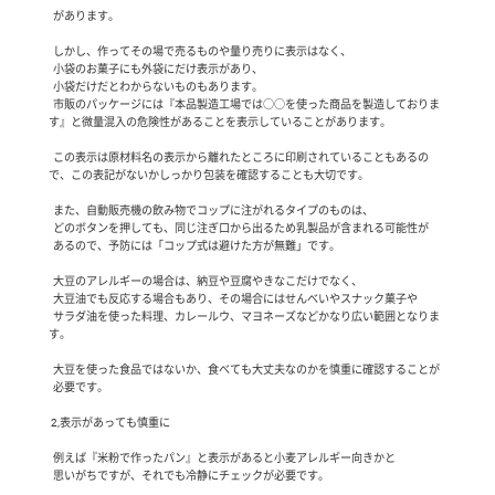
  があります。

  しかし、作ってその場で売るものや量り売りに表示はなく、

  小袋のお菓子にも外袋にだけ表示があり、

  小袋だけだとわからないものもあります。

  市販のパッケージには『本品製造工場では○○を使った商品を製造しておりま
す』と微量混入の危険性があることを表示していることがあります。

  この表示は原材料名の表示から離れたところに印刷されていることもあるの
で、この表記がないかしっかり包装を確認することも大切です。

  また、自動販売機の飲み物でコップに注がれるタイプのものは、

  どのボタンを押しても、同じ注ぎ口から出るため乳製品が含まれる可能性が

  あるので、予防には「コップ式は避けた方が無難」です。

  大豆のアレルギーの場合は、納豆や豆腐やきなこだけでなく、

  大豆油でも反応する場合もあり、その場合にはせんべいやスナック菓子や

  サラダ油を使った料理、カレールウ、マヨネーズなどかなり広い範囲となりま
す。

  大豆を使った食品ではないか、食べても大丈夫なのかを慎重に確認することが

  必要です。

 2,表示があっても慎重に

  例えば『米粉で作ったパン』と表示があると小麦アレルギー向きかと

  思いがちですが、それでも冷静にチェックが必要です。
