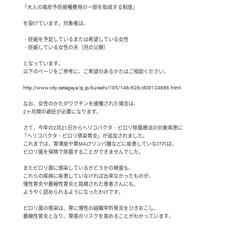
「大人の風疹予防接種費用の一部を助成する制度」

 を設けています。対象者は、

 ・妊娠を予定しているまたは希望している女性

 ・妊娠している女性の夫（児の父親）

 となっています。

 以下のページをご参考に、ご希望のあるかたはご相談ください。

 http://www.city.setagaya.lg.jp/kurashi/105/146/626/d00124886.html

 なお、女性のかたがワクチンを接種された場合は、

 2ヶ月間の避妊が必要になります。

 さて、今年の2月21日からヘリコバクタ・ピロリ除菌療法の対象疾患に

「ヘリコバクタ・ピロリ感染胃炎」が追加されました。

 これまでは、胃潰瘍や胃MALTリンパ腫などに罹患していなければ、

 ピロリ菌を保険で除菌することができませんでした。

 またピロリ菌に感染しているかどうかの検査も、

 これらの疾病に罹患していなければ出来なかったものが、

 慢性胃炎や萎縮性胃炎と指摘された患者さんにも、

 ようやく認められるようになったわけです。

 ピロリ菌の感染は、胃に慢性の組織学的胃炎をひきおこし、

 萎縮性胃炎となり、胃癌のリスクを高めることがわかっています。
