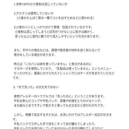
  1,米粉100％か小麦粉は混じっていないか

  2,グルテンは使用していないか

    （小麦のたんぱく質の一種でコシを出すためなどに使われる）

  3,小麦のパンとしっかり分けて管理・包装されているかです。

    小麦粉は混じってしまうと区別がつかない上に粒子は細かく、

    思った以上に室内に舞うので混入しやすいという欠点があります。

  また、手作りの場合などは、調理や販売者が材料を良く知らないで

  表示をしている場合があります。

  例えば『このパンは卵を使っていません』と表示があるのに

  マヨネーズを使用していたり、『乳製品は使っていません』というメニュー

  だったけれど、最後にかけられたドレッシングにはチーズが含まれていたなど
です。

 3,「水で洗った」は大丈夫ではない

  食物アレルギーのトラブルでは「洗ったのに」ということがあります。

  牛乳を飲んだコップや牛乳パック、菜箸や料理をとりわけるトング、

  まな板など水ですすいで乾かすと使っても大丈夫だと思われがちです。

  しかし、微量で反応する子どもは、水洗いだけではアレルギー反応がおきま
す。

  牛乳パックで工作した手で目をこすって目が腫れてしまったり、

  牛乳パックで水遊びをしていて水のかかった手足が腫れてしまうなど、
