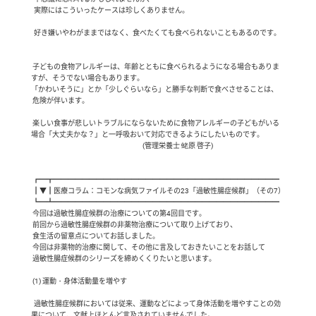
  実際にはこういったケースは珍しくありません。

  好き嫌いやわがままではなく、食べたくても食べられないこともあるのです。

 子どもの食物アレルギーは、年齢とともに食べられるようになる場合もありま
すが、そうでない場合もあります。

「かわいそうに」とか「少しぐらいなら」と勝手な判断で食べさせることは、

 危険が伴います。

 楽しい食事が悲しいトラブルにならないために食物アレルギーの子どもがいる
場合「大丈夫かな？」と一呼吸おいて対応できるようにしたいものです。 

                                    　                                      (管理栄養士 蛯原 啓子)

 ┏━┳━━━━━━━━━━━━━━━━━━━━━━━━━━━━━━━━

 ┃▼┃医療コラム：コモンな病気ファイルその23「過敏性腸症候群」（その7）

 ┗━┻━━━━━━━━━━━━━━━━━━━━━━━━━━━━━━━━

 今回は過敏性腸症候群の治療についての第4回目です。

 前回から過敏性腸症候群の非薬物治療について取り上げており、

 食生活の留意点についてお話しました。

 今回は非薬物的治療に関して、その他に言及しておきたいことをお話して

 過敏性腸症候群のシリーズを締めくくりたいと思います。

 (1) 運動・身体活動量を増やす

  過敏性腸症候群においては従来、運動などによって身体活動を増やすことの効
果について、文献上ほとんど言及されていませんでした。
