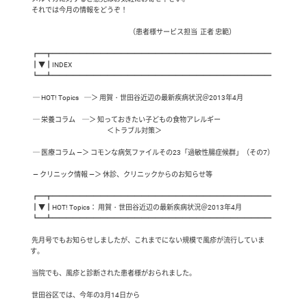
 それでは今月の情報をどうぞ！

 　 　　                       　                           （患者様サービス担当  正者 忠範）

 ┏━┳━━━━━━━━━━━━━━━━━━━━━━━━━━━━━━━━

 ┃▼┃INDEX

 ┗━┻━━━━━━━━━━━━━━━━━━━━━━━━━━━━━━━━

  ─ HOT! Topics    ─＞ 用賀・世田谷近辺の最新疾病状況＠2013年4月

  ─ 栄養コラム     ─＞ 知っておきたい子どもの食物アレルギー

                                                        ＜トラブル対策＞

  ─ 医療コラム ―＞ コモンな病気ファイルその23「過敏性腸症候群」（その7）

  ― クリニック情報 ―＞ 休診、クリニックからのお知らせ等

 ┏━┳━━━━━━━━━━━━━━━━━━━━━━━━━━━━━━━━

 ┃▼┃HOT! Topics： 用賀・世田谷近辺の最新疾病状況＠2013年4月

 ┗━┻━━━━━━━━━━━━━━━━━━━━━━━━━━━━━━━━

 先月号でもお知らせしましたが、これまでにない規模で風疹が流行していま
す。

 当院でも、風疹と診断された患者様がおられました。

 世田谷区では、今年の3月14日から
