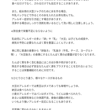
  食べるだけでなく、さわるだけでも反応することがあります。

  また、給水用の大型ジャグのために氷を作る場合、

  牛乳パックなどで作るとその氷を入れたお茶を飲んでも、

  アレルギー症状を引き起こす場合があります。

  洗浄する場合はしっかり洗剤を用いるなどして洗い残しに注意しましょう。

 4,除去食で栄養不足にならないように

  乳幼児にアレルギーの多い『卵』や『乳』『大豆』は子どもの成長や、

  病気の予防に必要なたんぱく質を豊富にふくんでいます。

  単に同じ普通の食事から『卵抜き』『乳抜き（牛乳、チーズ、ヨーグルト
等）』『大豆抜き』の食事にするとたんぱく質の必要量が足りなくなります。

  たんぱく質を多く含む食品にはこのほか魚や肉があります。

  除去する場合は必ず安全なたんぱく源をプラスすることを忘れないように

  することは栄養補給のために大切です。

 5,ひとりひとり違う、様々なケースがあるもの

  大豆のアレルギーでは煮豆はダメであっても味噌やしょうゆ、

  納豆は食べられたり、

  小麦のアレルギーではパンはダメでも、うどんは食べられたり、

  あるいは風邪気味などの体調不良、食後の運動の時だと、

  いつもより強いアレルギー反応になることもあります。

  不思議に思われるかもしれませんが、
