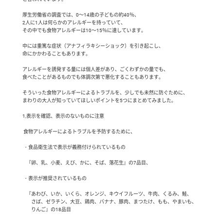
 厚生労働省の調査では、0～14歳の子どもの約40％、

 2人に1人は何らかのアレルギーを持っていて、

 その中でも食物アレルギーは10～15％に達しています。

 中には重篤な症状（アナフィラキシーショック）を引き起こし、

 命にかかわることもあります。

 アレルギーを誘発する量には個人差があり、ごくわずかの量でも、

 食べたことがあるものでも体調次第で悪化することもあります。

 そういった食物アレルギーによるトラブルを、少しでも未然に防ぐために、

 まわりの大人が知っていてほしいポイントを5つにまとめてみました。

 1,表示を確認、表示のないものに注意

  食物アレルギーによるトラブルを予防するために、

  ・食品衛生法で表示が義務付けられているもの

　『卵、乳、小麦、えび、かに、そば、落花生』の7品目、

  ・表示が推奨されているもの

　『あわび、いか、いくら、オレンジ、キウイフルーツ、牛肉、くるみ、鮭、

　　さば、ゼラチン、大豆、鶏肉、バナナ、豚肉、まつたけ、もも、やまいも、

　　りんご』の18品目
