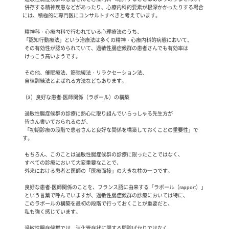
  併存する精神疾患などがあったり、心療内科的要素が根深かかったりする場合
には、積極的に専門医にコンサルトすべきと考えています。

  精神科・心療内科で行われている心理療法のうち、

 「認知行動療法」という治療法は多くの精神・心療内科的病態において、

  その有効性が認められていて、過敏性腸症候群の患者さんでも有効率は

  けっこう高いようです。

  その他、催眠療法、筋弛緩法・リラクセーション法、

  自律訓練法とよばれる方法などもあります。

（3）良好な患者-医師関係（ラポール）の構築

  過敏性腸症候群の診療に熱心に取り組んでいらっしゃる先生方が

  皆さん書いておられるのが、

  「初期診療の段階で患者さんと良好な関係を構築しておくことの重要性」で
す。

  もちろん、このことは過敏性腸症候群の診療に限ったことではなく、

  すべての診療において大変重要なことで、

  外来における患者と医師の「医療面接」の大きな柱の一つです。

  良好な患者-医師関係のことを、フランス語に由来する「ラポール（rapport）」

  という言葉で呼んでいますが、過敏性腸症候群の診療においては特に、

  このラポールの構築を最初の段階で行っておくことが重要だと、

  私も強く感じています。

  過敏性腸症候群では、消化管症状に関する問診ばかりではなく、
