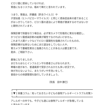
 ピロリ菌に感染していなければ、

 胃癌になるリスクは、極めて稀だと言われています。

 つまり、胃癌は、肝臓癌（肝炎ウイルス）や

 子宮頸癌（ヒトパピローマウイルス）と同じく感染症由来の癌であること

 がはっきりしており、ピロリ菌の退治により胃癌が激減するのではないか

 と期待されています。

 保険診療で除菌を行う場合は、必ず胃カメラで形態的に胃炎を確認し、

 かつピロリ菌感染診断の結果が陽性でなければいけません。

 これまで人間ドックなどでピロリ菌陽性を指摘されていたものの、

 保険診療が出来ないためにまだ退治をしていない人や、

 胃カメラで萎縮性胃炎と指摘されたことがある人は要注意です。

 是非、ご相談下さい。

 最後になりましたが、

 まだちらほらとインフルエンザの患者さんがおられます。

 寒暖の差があり、普通風邪で受診されるかたも多い状況です。

 体が冷えないように、またうがいや手洗いをして、

 普段からの体調管理を励行していきましょう。

                                                    　                       （院長　田中 勝巳）

 ┏━┳━━━━━━━━━━━━━━━━━━━━━━━━━━━━━━━━

 ┃▼┃栄養コラム：知っておきたい子どもの食物アレルギー＜トラブル対策＞

 ┗━┻━━━━━━━━━━━━━━━━━━━━━━━━━━━━━━━━

 アレルギーの中でも、今子ども達には食物アレルギーが急増している

 と言われています。
