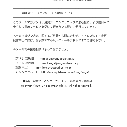
 ━━━━━━━━━━━━━━━━━━━━━━━━━━━━━━━━━━

 ━━ この用賀アーバンクリニック通信について ━━━━━━━━━━━━

 ━━━━━━━━━━━━━━━━━━━━━━━━━━━━━━━━━━

 このメールマガジンは、用賀アーバンクリニックの患者様に、より便利かつ

 安心して医療サービスを受けて頂きたいと願い、発行しています。

 メールマガジン内容に関するご意見やお問い合わせ、アドレス追加・変更、

 配信中止の際は、お手数ですが以下のメールアドレスまでご連絡下さい。

 ※メールでの医療相談は承っておりません。

 〔アドレス追加〕       mm-add@yoga-urban.ne.jp

 〔アドレス変更〕       mm-change@yoga-urban.ne.jp

 〔配信中止〕           mm-bye@yoga-urban.ne.jp

 〔バックナンバー〕     http://www.plata-net.com/blog/yoga/

                  ■ 発行 用賀アーバンクリニック メールマガジン編集部

               Copyright(c)2013 Yoga Urban Clinic。 All rights reserved。