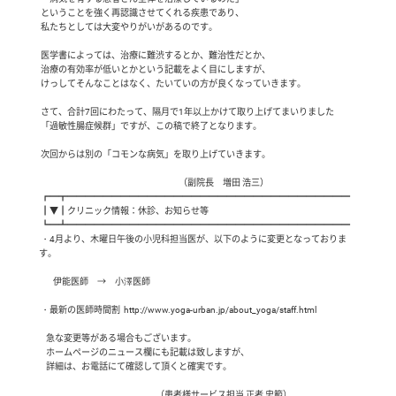
 ということを強く再認識させてくれる疾患であり、

 私たちとしては大変やりがいがあるのです。

 医学書によっては、治療に難渋するとか、難治性だとか、

 治療の有効率が低いとかという記載をよく目にしますが、

 けっしてそんなことはなく、たいていの方が良くなっていきます。　

 さて、合計7回にわたって、隔月で1年以上かけて取り上げてまいりました

 「過敏性腸症候群」ですが、この稿で終了となります。　

 次回からは別の「コモンな病気」を取り上げていきます。

                                 　                                         （副院長　増田 浩三）

 ┏━┳━━━━━━━━━━━━━━━━━━━━━━━━━━━━━━━━

 ┃▼┃クリニック情報：休診、お知らせ等

 ┗━┻━━━━━━━━━━━━━━━━━━━━━━━━━━━━━━━━

 ・4月より、木曜日午後の小児科担当医が、以下のように変更となっておりま
す。

        伊能医師　→　小澤医師  

 ・最新の医師時間割  http://www.yoga-urban.jp/about_yoga/staff.html

    急な変更等がある場合もございます。

    ホームページのニュース欄にも記載は致しますが、

    詳細は、お電話にて確認して頂くと確実です。

                       　                                      （患者様サービス担当 正者 忠範）
