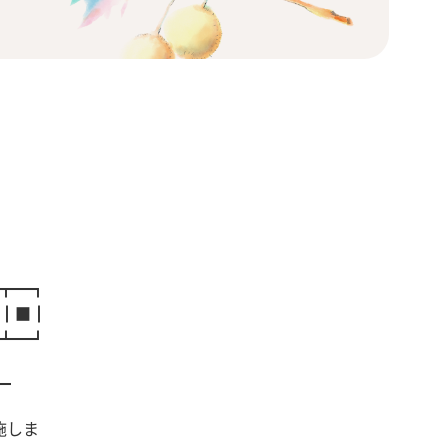
┳━┓
■┃■┃
┻━┛
━
施しま