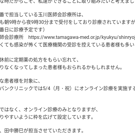
な時だからこそ、私達ができることに取り組みたいと考えまし
番で担当している玉川医師会診療所は、
も朝9時から夜9時30分まで受付をしており診療されています
番日に診療予定です）
療所 https://www.tamagawa-med.or.jp/kyukyu/shinryoj
くても感染が怖くて医療機関の受診を控えている患者様も多い
休前に定期薬の処方をもらい忘れて、
りなくなってしまった患者様もおられるかもしれません。
な患者様を対象に、
バンクリニックでは5/4（月・祝）にオンライン診療を実施す
ではなく、オンライン診療のみとなりますが、
りやすいように枠を広げて設定しています。
、田中勝巳が担当させていただきます。