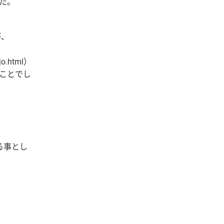
た。
が、
o.html）
ことでし
る事とし