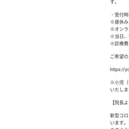
す。
・受付時間
※昼休み
※オンラ
※当日、
※診療費
ご希望の
https://
※小児（
いたしま
【院長よ
新型コロ
います。