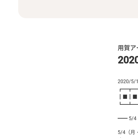
用賀ア
202
2020/5/
┏━┳━
┃■┃■
┗━┻━
━━ 5
5/4（