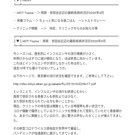
┃▼┃INDEX
┗━┻━━━━━━━━━━━━━━━━━━━━━━━━━━━━━━━━
─ HOT! Topics ─＞ 用賀・世田谷近辺の最新疾病状況＠2020年3月
─ 栄養コラム ─＞ ちょっと気になる昼ごはん ～レトルトカレー～
— クリニック情報 —＞ 休診、クリニックからのお知らせ等
┏━┳━━━━━━━━━━━━━━━━━━━━━━━━━━━━━━━━
┃▼┃HOT! Topics： 用賀・世田谷近辺の最新疾病状況＠2020年3月
┗━┻━━━━━━━━━━━━━━━━━━━━━━━━━━━━━━━━
今シーズンは、歴史的にインフルエンザの流行規模が小さく、
年明けからはすでに減少傾向となり、ほぼ終息に向かっています。
これほどインフルエンザが流行しなかった年は珍しく、
過去10年でも最小ではないでしょうか。
以下のページで、東京都の流行状況を確認できます。ご参考にして下さい。
http://idsc.tokyo-eiken.go.jp/assets/flu/2019/Vol22No17.pdf
ということで、インフルエンザの流行も終息にむかい、
風邪で受診される患者さんも例年よりは少なく、
また受診を控えられている方も多いことから、
現在、クリニックの待合室は閑散としている時間帯も多い状況です。
コロナ騒動で騒然としているクリニックを想像されて受診していただく患者様か
ら、あまりに閑散としているので、逆に驚きの声をいただくことが増えてきまし
た。
その新型コロナウイルス感染症が世界中で蔓延し、
パンデミックが加速度的に進行してきています。