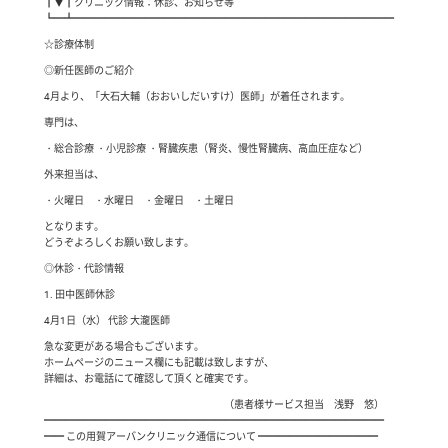
┃▼┃クリニック情報：休診、お知らせ等
┗━┻━━━━━━━━━━━━━━━━━━━━━━━━━━━━━━━━
☆診療体制
◎新任医師のご紹介
4月より、「大石大輔（おおいしだいすけ）医師」が着任されます。
専門は、
・総合診療 ・小児診療 ・腎臓疾患（腎炎、慢性腎臓病、高血圧症など）
外来担当は、
・火曜日 ・水曜日 ・金曜日 ・土曜日
となります。
どうぞよろしくお願い致します。
◎休診・代診情報
1. 田中医師休診
4月1日（水） 代診 大瀧医師
急な変更がある場合もございます。
ホームページのニュース欄にも記載は致しますが、
詳細は、お電話にて確認して頂くと確実です。
（患者様サービス担当 浅野 悠）
━━━━━━━━━━━━━━━━━━━━━━━━━━━━━━━━━━
━━ この用賀アーバンクリニック通信について ━━━━━━━━━━━━