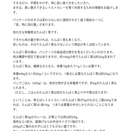
できるだけ、手間をかけず、体に良い食べ方をしたい方へ、
まずは、買い置きできるレトルトカレーを賢く利用するための情報をお届けしま
す。
パッケージの大きさは変わらないのに値段が大きく違う理由の一つに
「具、特に肉の量」があります。
肉の主な栄養素はたんぱく質です。
ですから肉の量が多ければ、たんぱく質も多くなり、
安いものは、やはりたんぱく質も少ないという商品が多く出回っています。
たんぱく質の値は、パッケージの食品成分表示を見るとだいたいわかります。
肉は種類や部位で差はありますが、約100gの肉でたんぱく質は約20g含まれて
います。
たんぱく質は、健康な大人なら、体重1㎏あたり1gくらい必要です。
体重60㎏なら1日60gくらいですから、1食分に必要なたんぱく質は約20gになり
ます。
パックごはん（200g）は、炭水化物が主な栄養素ですが、約5gのたんぱく質も
とれます。
（ただし、ごはんのたんぱく質は肉のたんぱく質よりやや質は劣ります）
ということは、例えばレトルトカレーのたんぱく質が5gのものとご飯200gであ
れば、たんぱく質は1食10g、つまり必要量の半分しかとれないことになりま
す。
たんぱく質5gのカレーは、計算上では肉は約25g。
焼肉なら1枚分、唐揚げならお弁当サイズで1個分です。
200gのご飯のおかずにはとても少ない量ですが、