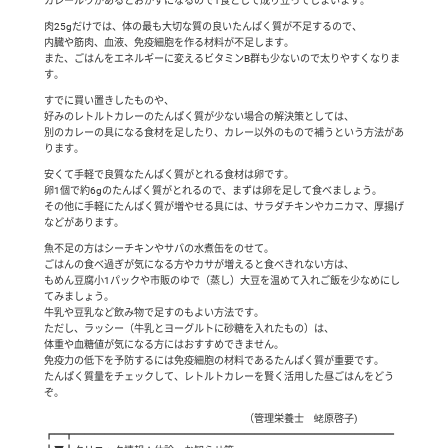
カレールウがあるとおかずになるので1食として成り立ってしまいます。
肉25gだけでは、体の最も大切な質の良いたんぱく質が不足するので、
内臓や筋肉、血液、免疫細胞を作る材料が不足します。
また、ごはんをエネルギーに変えるビタミンB群も少ないので太りやすくなりま
す。
すでに買い置きしたものや、
好みのレトルトカレーのたんぱく質が少ない場合の解決策としては、
別のカレーの具になる食材を足したり、カレー以外のもので補うという方法があ
ります。
安くて手軽で良質なたんぱく質がとれる食材は卵です。
卵1個で約6gのたんぱく質がとれるので、まずは卵を足して食べましょう。
その他に手軽にたんぱく質が増やせる具には、サラダチキンやカニカマ、厚揚げ
などがあります。
魚不足の方はシーチキンやサバの水煮缶をのせて。
ごはんの食べ過ぎが気になる方やカサが増えると食べきれない方は、
もめん豆腐小1パックや市販のゆで（蒸し）大豆を温めて入れご飯を少なめにし
てみましょう。
牛乳や豆乳など飲み物で足すのもよい方法です。
ただし、ラッシー（牛乳とヨーグルトに砂糖を入れたもの）は、
体重や血糖値が気になる方にはおすすめできません。
免疫力の低下を予防するには免疫細胞の材料であるたんぱく質が重要です。
たんぱく質量をチェックして、レトルトカレーを賢く活用した昼ごはんをどう
ぞ。
（管理栄養士 蛯原啓子)
┏━┳━━━━━━━━━━━━━━━━━━━━━━━━━━━━━━━━