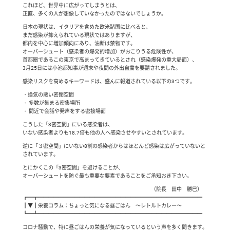
これほど、世界中に広がってしまうとは、
正直、多くの人が想像していなかったのではないでしょうか。
日本の現状は、イタリアを含めた欧米諸国に比べると、
まだ感染が抑えられている現状ではありますが、
都内を中心に増加傾向にあり、油断は禁物です。
オーバーシュート（感染者の爆発的増加）がおこりうる危険性が、
首都圏であるこの東京で高まってきているとされ（感染爆発の重大局面）、
3月25日には小池都知事が週末や夜間の外出自粛を要請されました。
感染リスクを高めるキーワードは、盛んに報道されている以下の3つです。
・換気の悪い密閉空間
・ 多数が集まる密集場所
・ 間近で会話や発声をする密接場面
こうした「3密空間」にいる感染者は、
いない感染者よりも18.7倍も他の人へ感染させやすいとされています。
逆に「３密空間」にいない8割の感染者からはほとんど感染は広がっていないと
されています。
とにかくこの「3密空間」を避けることが、
オーバーシュートを防ぐ最も重要な要素であることをご承知おき下さい。
（院長 田中 勝巳）
┏━┳━━━━━━━━━━━━━━━━━━━━━━━━━━━━━━━━
┃▼┃栄養コラム：ちょっと気になる昼ごはん ～レトルトカレー～
┗━┻━━━━━━━━━━━━━━━━━━━━━━━━━━━━━━━━
コロナ騒動で、特に昼ごはんの栄養が気になっているという声を多く聞きます。