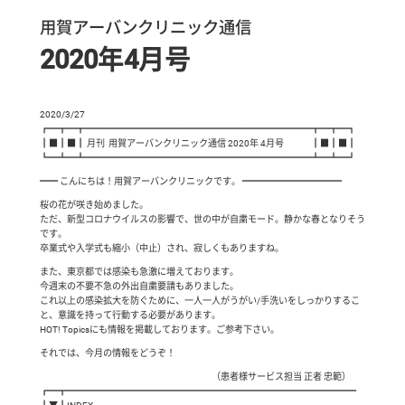
用賀アーバンクリニック通信
2020年4月号
2020/3/27
┏━┳━┳━━━━━━━━━━━━━━━━━━━━━━━━━┳━┳━┓
┃■┃■┃ 月刊 用賀アーバンクリニック通信 2020年 4月号 ┃■┃■┃
┗━┻━┻━━━━━━━━━━━━━━━━━━━━━━━━━┻━┻━┛
━━ こんにちは！用賀アーバンクリニックです。 ━━━━━━━━━━━
桜の花が咲き始めました。
ただ、新型コロナウイルスの影響で、世の中が自粛モード。静かな春となりそう
です。
卒業式や入学式も縮小（中止）され、寂しくもありますね。
また、東京都では感染も急激に増えております。
今週末の不要不急の外出自粛要請もありました。
これ以上の感染拡大を防ぐために、一人一人がうがい/手洗いをしっかりするこ
と、意識を持って行動する必要があります。
HOT! Topicsにも情報を掲載しております。ご参考下さい。
それでは、今月の情報をどうぞ！
（患者様サービス担当 正者 忠範）
┏━┳━━━━━━━━━━━━━━━━━━━━━━━━━━━━━━━━