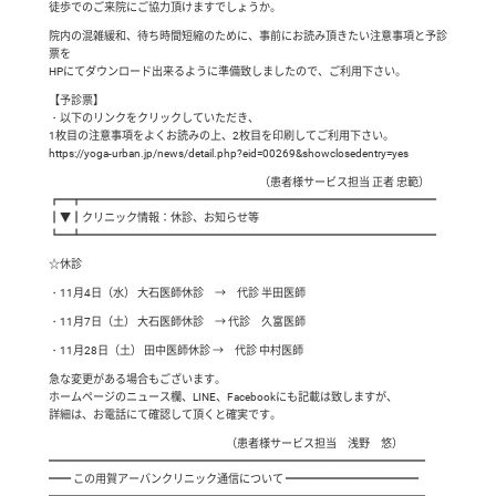
徒歩でのご来院にご協力頂けますでしょうか。
院内の混雑緩和、待ち時間短縮のために、事前にお読み頂きたい注意事項と予診
票を
HPにてダウンロード出来るように準備致しましたので、ご利用下さい。
【予診票】
・以下のリンクをクリックしていただき、
1枚目の注意事項をよくお読みの上、2枚目を印刷してご利用下さい。
https://yoga-urban.jp/news/detail.php?eid=00269&showclosedentry=yes
（患者様サービス担当 正者 忠範）
┏━┳━━━━━━━━━━━━━━━━━━━━━━━━━━━━━━━━
┃▼┃クリニック情報：休診、お知らせ等
┗━┻━━━━━━━━━━━━━━━━━━━━━━━━━━━━━━━━
☆休診
・11月4日（水） 大石医師休診 → 代診 半田医師
・11月7日（土） 大石医師休診 → 代診 久富医師
・11月28日（土） 田中医師休診 → 代診 中村医師
急な変更がある場合もございます。
ホームページのニュース欄、LINE、Facebookにも記載は致しますが、
詳細は、お電話にて確認して頂くと確実です。
（患者様サービス担当 浅野 悠）
━━━━━━━━━━━━━━━━━━━━━━━━━━━━━━━━━━
━━ この用賀アーバンクリニック通信について ━━━━━━━━━━━━