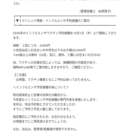
うか。
（管理栄養士 蛯原啓子)
┏━┳━━━━━━━━━━━━━━━━━━━━━━━━━━━━━━━━
┃▼┃クリニック情報：インフルエンザ予防接種のご案内
┗━┻━━━━━━━━━━━━━━━━━━━━━━━━━━━━━━━━
2020年のインフルエンザワクチン予防接種を10月1日（木）より開始しており
ます。
価格：１回につき、4,500円
※世田谷区にお住まいの中学生以下のお子様は3,500円
※65歳以上は無料（23区、狛江、調布、三鷹にお住まいの方のみ）
尚、ワクチンの在庫状況によっては、接種制限の可能性があり、
随時HP/LINE等でご案内致しますますので、ご確認ください。
【ご注意】
・お時間、ワクチン確保ともにご予約は承っておりません。
＜インフルエンザ予防接種外来について＞
院内感染防止と診療の効率化の観点から、
今年度もインフルエンザ予防接種の専門外来を実施いたします。
本年は、完全予約制とさせていただきましたが、
すでにご予約で予定人数に達しております。
指定曜日にご予約された方、お忘れのなきよう、
お時間までにご来院頂けますでしょうか。
なお、当日は、駐車場/駐輪場が使用できません。