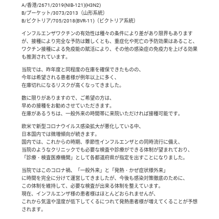
A/香港/2671/2019(NIB-121)(H3N2)
B/プーケット/3073/2013（山形系統）
B/ビクトリア/705/2018(BVR-11)（ビクトリア系統）
インフルエンザワクチンの有効性は種々の条件により差があり限界もあります
が、接種により完全な予防は難しくとも、重症化や死亡の予防効果はあること、
ワクチン接種による免疫能の賦活により、その他の感染症の免疫力を上げる効果
も推測されています。
当院では、昨年度と同程度の在庫を確保できたものの、
今年は希望される患者様が例年以上に多く、
在庫切れになるリスクが高くなってきました。
数に限りがありますので、ご希望の方は、
早めの接種をお勧めさせていただきます。
在庫があるうちは、一般外来の時間帯に来院いただければ接種可能です。
欧米で新型コロナウイルス感染拡大が悪化している中、
日本国内では微増傾向が続きます。
国内では、これからの時期、季節性インフルエンザとの同時流行に備え、
当院のようなクリニックでも必要な検査や診療ができる体制が望まれており、
「診療・検査医療機関」として各都道府県が指定を出すことになりました。
当院ではこのコロナ禍、「一般外来」と「発熱・かぜ症状様外来」
に時間を完全に分けて運営してきましたが、今後も感染対策徹底のために、
この体制を維持して、必要な検査が出来る体制を整えています。
現在、インフルエンザ様の患者様はほとんどおられませんが、
これから気温や湿度が低下してくるにつれて発熱患者様が増えてくることが予想
されます。