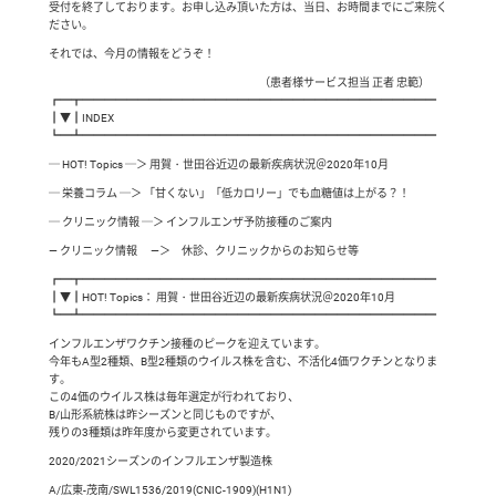
受付を終了しております。お申し込み頂いた方は、当日、お時間までにご来院く
ださい。
それでは、今月の情報をどうぞ！
（患者様サービス担当 正者 忠範）
┏━┳━━━━━━━━━━━━━━━━━━━━━━━━━━━━━━━━
┃▼┃INDEX
┗━┻━━━━━━━━━━━━━━━━━━━━━━━━━━━━━━━━
─ HOT! Topics ─＞ 用賀・世田谷近辺の最新疾病状況＠2020年10月
─ 栄養コラム ─＞ 「甘くない」「低カロリー」でも血糖値は上がる？！
─ クリニック情報 ─＞ インフルエンザ予防接種のご案内
— クリニック情報 —＞ 休診、クリニックからのお知らせ等
┏━┳━━━━━━━━━━━━━━━━━━━━━━━━━━━━━━━━
┃▼┃HOT! Topics： 用賀・世田谷近辺の最新疾病状況＠2020年10月
┗━┻━━━━━━━━━━━━━━━━━━━━━━━━━━━━━━━━
インフルエンザワクチン接種のピークを迎えています。
今年もA型2種類、B型2種類のウイルス株を含む、不活化4価ワクチンとなりま
す。
この4価のウイルス株は毎年選定が行われており、
B/山形系統株は昨シーズンと同じものですが、
残りの3種類は昨年度から変更されています。
2020/2021シーズンのインフルエンザ製造株
A/広東-茂南/SWL1536/2019(CNIC-1909)(H1N1)