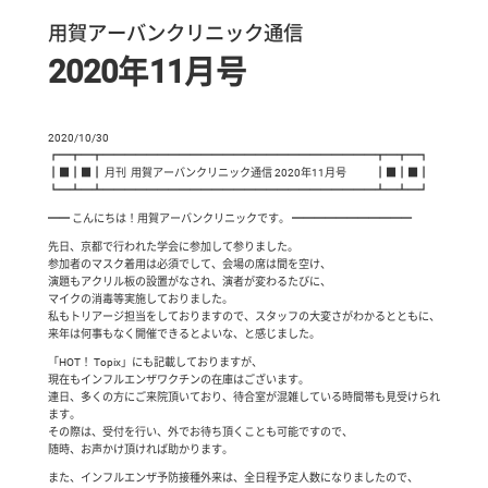
用賀アーバンクリニック通信
2020年11月号
2020/10/30
┏━┳━┳━━━━━━━━━━━━━━━━━━━━━━━━━┳━┳━┓
┃■┃■┃ 月刊 用賀アーバンクリニック通信 2020年11月号 ┃■┃■┃
┗━┻━┻━━━━━━━━━━━━━━━━━━━━━━━━━┻━┻━┛
━━ こんにちは！用賀アーバンクリニックです。 ━━━━━━━━━━━
先日、京都で行われた学会に参加して参りました。
参加者のマスク着用は必須でして、会場の席は間を空け、
演題もアクリル板の設置がなされ、演者が変わるたびに、
マイクの消毒等実施しておりました。
私もトリアージ担当をしておりますので、スタッフの大変さがわかるとともに、
来年は何事もなく開催できるとよいな、と感じました。
「HOT！ Topix」にも記載しておりますが、
現在もインフルエンザワクチンの在庫はございます。
連日、多くの方にご来院頂いており、待合室が混雑している時間帯も見受けられ
ます。
その際は、受付を行い、外でお待ち頂くことも可能ですので、
随時、お声かけ頂ければ助かります。
また、インフルエンザ予防接種外来は、全日程予定人数になりましたので、