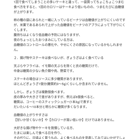
1回で食べてしまうことの多いケーキと違って、一袋買ってちょこちょこつまむ
食べ方をすると、1回のカロリーはケーキより低いものの、つまむたびに血糖値
が上がります。
柿の種の袋にあられと一緒に入っているピーナツは血糖値が上がりにくいのです
が、米菓であるあられで上がった血糖値をピーナツのアブラによって下がりにく
くします。
腹持ちはよくなり低血糖の予防にはなりますが、
夜のちょっとしたおつまみにしている方は、
血糖値のコントロールの悪化や、やせにくさの原因になっているかもしれませ
ん。
２．揚げ物やステーキは食べないが、ぎょうざはよく食べている
天ぷらやフライは、イモ類の天ぷらを除くと衣の糖質だけで、
中身は糖質の少ない魚介類や肉、野菜です。
ステーキの場合はソースに多少糖質がありますが、
ほとんどぎょうざ1個分(糖質約3～5g)くらいしか含まれていません。
しかし、ぎょうざは複数個食べます。
皮の厚みや大きさで差がありますが、例えば6個食べると、
糖質は、コーヒーのスティックシュガー(1本3g)で表すと
だいたい６～10本分と明らかに糖質が多くなります。
血糖値の上がりやすさは
【甘いか甘くないか】や【カロリーが高い低いか】だけではありません。
大好きな揚げ物やケーキを我慢している方、
たまには楽しんで食べる日を作り、
その代りに、日頃よく買うもの、よく食べるものを見直してみてはいかがでしょ