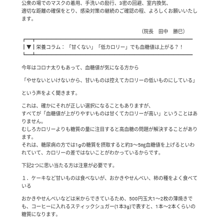
公衆の場でのマスクの着用、手洗いの励行、3密の回避、室内換気、
適切な距離の確保をとり、感染対策の継続のご確認の程、よろしくお願いいたし
ます。
（院長 田中 勝巳）
┏━┳━━━━━━━━━━━━━━━━━━━━━━━━━━━━━━━━
┃▼┃栄養コラム： 「甘くない」「低カロリー」でも血糖値は上がる？！
┗━┻━━━━━━━━━━━━━━━━━━━━━━━━━━━━━━━━
今年はコロナ太りもあって、血糖値が気になる方から
「やせないといけないから、甘いものは控えてカロリーの低いものにしている」
という声をよく聞きます。
これは、確かにそれが正しい選択になることもありますが、
すべてが「血糖値が上がりやすいものは甘くてカロリーが高い」ということはあ
りません。
むしろカロリーよりも糖質の量に注目すると高血糖の問題が解決することがあり
ます。
それは、糖尿病の方では1gの糖質を摂取すると約3～5㎎血糖値を上げるといわ
れていて、カロリーの差ではないことがわかっているからです。
下記2つに思い当たる方は注意が必要です。
１．ケーキなど甘いものは食べないが、おかきやせんべい、柿の種をよく食べて
いる
おかきやせんべいなどは米からできているため、500円玉大1～2枚の薄焼きで
も、コーヒーに入れるスティックシュガー(1本3g)で表すと、1本～2本くらいの
糖質になります。