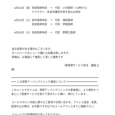
 ・4月24日（金）安齋医師休診　→　代診　小澤医師（14時から）

　　　　　　　　※ワクチン・乳幼児健診外来午前のみ休診

 ・4月25日（土）田中医師休診　→　代診　増田医師

　　　　　　　　安齋医師休診　→　代診　伊能医師

 ・4月28日（火）安齋医師休診　→　代診　野間口医師

 急な変更がある場合もございます。

 ホームページのニュース欄にも記載は致しますが、

 詳細は、お電話にて確認して頂くと確実です

　　　　　　　　　　　　　　　　　　　　（患者様サービス担当　越路 公
雄）

━━━━━━━━━━━━━━━━━━━━━━━━━━━━━━━━━━

━━ この用賀アーバンクリニック通信について ━━━━━━━━━━━━

━━━━━━━━━━━━━━━━━━━━━━━━━━━━━━━━━━

このメールマガジンは、用賀アーバンクリニックの患者様に、より便利かつ

安心して医療サービスを受けて頂きたいと願い、発行しています。

 メールマガジン内容に関するご意見やお問い合わせ、アドレス追加・変更、

配信中止の際は、お手数ですが以下のメールアドレスまでご連絡下さい。

 ※メールでの医療相談は承っておりません。
