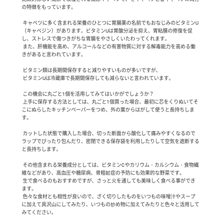
の特徴をもっています。

 キャベツに多く含まれる栄養のひとつに胃腸薬の名前でもおなじみのビタミンU 
（キャベジン）があります。ビタミンUは胃酸分泌を抑え、胃粘膜の修復を促
し、ストレスで傷つきがちな胃腸をやさしくいたわってくれます。

 また、肝機能を高め、アルコールなどの有害物質に対する解毒能力を高める働
きがあると言われています。

 ビタミン類は長期間保存すると減りやすいものが多いですが、

 ビタミンUは冷蔵庫で長期間保存しても減らないと言われています。

 この機会に丸ごと1個を活用してみてはいかがでしょうか？

 上手に保存する方法としては、丸ごと1個買った場合、最初に芯をくりぬいてそ
こにぬらしたキッチンペーパーをつめ、外の葉からはがして使うと長持ちしま
す。

 カットした状態で購入した場合、切った断面から酸化して痛みやすくなるので
ラップでぴったり包んだり、密閉できる保存袋を利用したりして空気を遮断する
と長持ちします。

 その他含まれる栄養成分としては、ビタミンCやカリウム・カルシウム・食物繊
維などがあり、高血圧や糖尿病、骨粗鬆症の予防にも効果的な野菜です。

 生で食べるのもおすすめですが、さっと火を通しても美味しく食べる事ができ
ます。

 色々な食材とも相性が良いので、ざく切りしたものをいつもの味噌汁やスープ
に加えて具沢山にしてみたり、いつもの炒め物に加えてみたりと色々と活用して
みてください。
