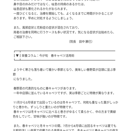
 鼻や目の痒みだけではなく、喘息の持病のあるかたは、

 喘息症状も悪化されるかたがおられます。

 一度ひどくなると、治療を開始しても、よくなるまでに時間がかかることが

 あります。早めに対処するようにしましょう。

 また、風邪症状と花粉症の症状が混在されており、

 両者の治療を同時に行うケースも多い状況です。気になる症状が出始めたら、

 ご相談下さい。

                                                                                             （院長　田中 勝巳）

┏━┳━━━━━━━━━━━━━━━━━━━━━━━━━━━━━━━━

┃▼┃栄養コラム：今が旬　春キャベツ活用術

┗━┻━━━━━━━━━━━━━━━━━━━━━━━━━━━━━━━━

 ようやく寒さも落ち着いて暖かい季節となり、美味しい春野菜が店頭に並ぶ季
節

 になりました。

 春野菜の代表的なものに春キャベツがあります。

 一年中店頭に並んでいるキャベツですが、実は季節ごとに特徴が異なります。

 11月から3月頃まで出回っているのは冬キャベツで、何枚も重なった葉がしっか
りと巻かれ、ずっしりと重たいのが特徴です。

 春キャベツは冬キャベツに比べると巻きがゆるくて柔らかく、中の方まで黄緑
色をしていて、甘味が強いのが特徴です。

 また、春キャベツと冬キャベツの間、7月から8月頃に出回るキャベツは夏でも
比較的涼しい高原で収穫される高原キャベツで、冬キャベツと春キャベツの両方