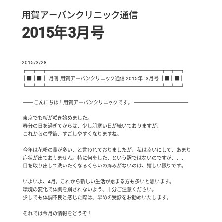
用賀アーバンクリニック通信
2015年3月号
2015/3/28

┏━┳━┳━━━━━━━━━━━━━━━━━━━━━━━┳━┳━┓

┃■┃■┃  月刊  用賀アーバンクリニック通信 2015年   3月号 ┃■┃■┃

┗━┻━┻━━━━━━━━━━━━━━━━━━━━━━━┻━┻━┛

 ━━ こんにちは！用賀アーバンクリニックです。 ━━━━━━━━━━━

 東京でも桜が咲き始めました。

 春分の日を過ぎてからは、少し肌寒い日が続いておりますが、

 これからの季節、すごしやすくなりますね。

 今年は花粉の量が多い、と言われておりましたが、私は幸いにして、あまり

 症状が出ておりません。特に何をした、という訳ではないのですが、、、

 目を取り出して洗いたくなるくらいの痒みがないのは、嬉しい限りです。

 いよいよ、4月。これから新しい生活が始まる方も多いと思います。

 環境の変化で体調を崩されないよう、十分ご注意ください。

 少しでも体調不良と感じた際は、早めの受診をお勧めいたします。

 それでは今月の情報をどうぞ！
