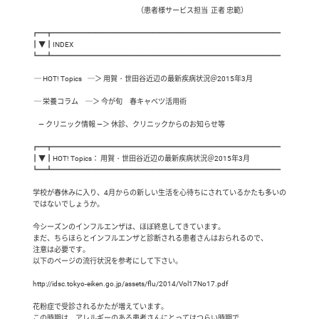
 　　                                                               （患者様サービス担当  正者 忠範）

┏━┳━━━━━━━━━━━━━━━━━━━━━━━━━━━━━━━━

┃▼┃INDEX

┗━┻━━━━━━━━━━━━━━━━━━━━━━━━━━━━━━━━

  ─ HOT! Topics    ─＞ 用賀・世田谷近辺の最新疾病状況＠2015年3月

  ─ 栄養コラム     ─＞ 今が旬　春キャベツ活用術

　― クリニック情報 ―＞ 休診、クリニックからのお知らせ等

┏━┳━━━━━━━━━━━━━━━━━━━━━━━━━━━━━━━━

┃▼┃HOT! Topics： 用賀・世田谷近辺の最新疾病状況＠2015年3月

┗━┻━━━━━━━━━━━━━━━━━━━━━━━━━━━━━━━━

 学校が春休みに入り、4月からの新しい生活を心待ちにされているかたも多いの

 ではないでしょうか。

 今シーズンのインフルエンザは、ほぼ終息してきています。

 まだ、ちらほらとインフルエンザと診断される患者さんはおられるので、

 注意は必要です。

 以下のページの流行状況を参考にして下さい。

 http://idsc.tokyo-eiken.go.jp/assets/flu/2014/Vol17No17.pdf

 花粉症で受診されるかたが増えています。

 この時期は、アレルギーのある患者さんにとってはつらい時期で、
