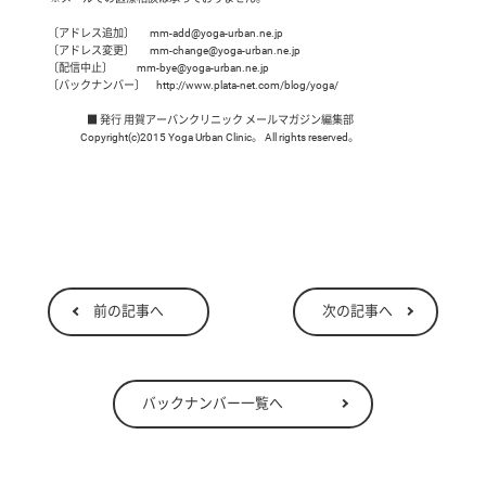
〔アドレス追加〕       mm-add@yoga-urban.ne.jp

〔アドレス変更〕       mm-change@yoga-urban.ne.jp

〔配信中止〕           mm-bye@yoga-urban.ne.jp

〔バックナンバー〕     http://www.plata-net.com/blog/yoga/

                  ■ 発行 用賀アーバンクリニック メールマガジン編集部

               Copyright(c)2015 Yoga Urban Clinic。 All rights reserved。
前の記事へ
次の記事へ
バックナンバー一覧へ