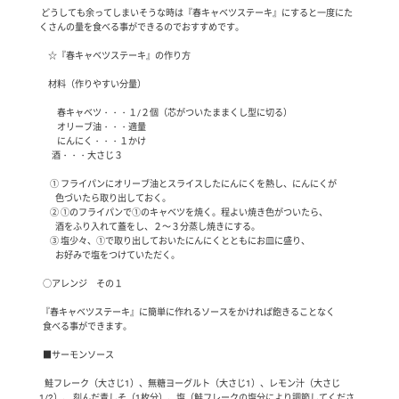
 どうしても余ってしまいそうな時は『春キャベツステーキ』にすると一度にた
くさんの量を食べる事ができるのでおすすめです。

　☆『春キャベツステーキ』の作り方

　材料（作りやすい分量）

　　春キャベツ・・・１/２個（芯がついたままくし型に切る）

　　オリーブ油・・・適量

　　にんにく・・・１かけ

　  酒・・・大さじ３

      ① フライパンにオリーブ油とスライスしたにんにくを熱し、にんにくが

         色づいたら取り出しておく。

      ② ①のフライパンで①のキャベツを焼く。程よい焼き色がついたら、

         酒をふり入れて蓋をし、２～３分蒸し焼きにする。

      ③ 塩少々、①で取り出しておいたにんにくとともにお皿に盛り、

         お好みで塩をつけていただく。

  ○アレンジ　その１

 『春キャベツステーキ』に簡単に作れるソースをかければ飽きることなく

  食べる事ができます。

  ■サーモンソース

   鮭フレーク（大さじ1）、無糖ヨーグルト（大さじ1）、レモン汁（大さじ
1/2）、 刻んだ青しそ（1枚分）、塩（鮭フレークの塩分により調節してくださ