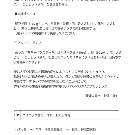
い）、こしょう（少々）を混ぜ合わせる。

  ■肉味噌ソース

   豚ひき肉（100ｇ）、水・片栗粉・砂糖・酒（各大さじ1）、味噌（大さじ
2）、おろし生姜を混ぜ合わせて電子レンジで約2分加熱する。

 （電子レンジの機種により調節してください）

  ○アレンジ　その２

   余った『春キャベツステーキ』はオリーブ油（50cc）、酢（80cc）、塩（大さ
じ1）、こしょう（少々）を混ぜて作ったマリネ液に漬けると3～4日、日持ちす
る常備菜になります。

 春は入学や就職など環境の変化によりストレスを感じやすかったり、

 歓送迎会など飲みの機会が増えたり、何かと胃腸や肝臓に負担のかかりやすい

 季節です。春キャベツの味覚を楽しむメニューにして、

 体をいたわる栄養を積極的に体に取り入れてみてはいかがでしょうか。

　　　　　　　　　　　　　　　　　　　　　　　（管理栄養士　松尾　綾）

┏━┳━━━━━━━━━━━━━━━━━━━━━━━━━━━━━━━━

┃▼┃クリニック情報：休診、お知らせ等

┗━┻━━━━━━━━━━━━━━━━━━━━━━━━━━━━━━━━

 ・4月8日（水）午前　増田医師休診　→　代診　野間口医師
